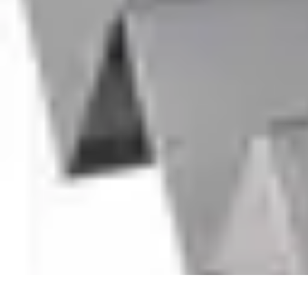
Poissons Frais
Guide d'achat
Achat et Sélection
Achat et conservation
Conseils d'Acha
Poissons Frais