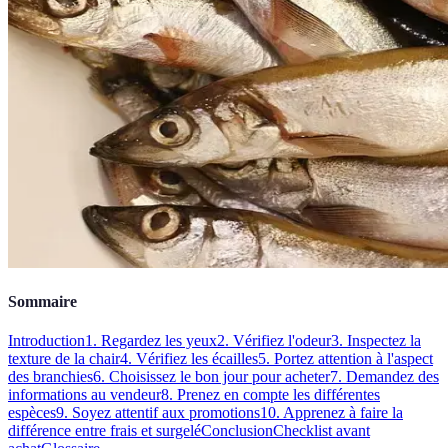
Sommaire
Introduction
1. Regardez les yeux
2. Vérifiez l'odeur
3. Inspectez la
texture de la chair
4. Vérifiez les écailles
5. Portez attention à l'aspect
des branchies
6. Choisissez le bon jour pour acheter
7. Demandez des
informations au vendeur
8. Prenez en compte les différentes
espèces
9. Soyez attentif aux promotions
10. Apprenez à faire la
différence entre frais et surgelé
Conclusion
Checklist avant