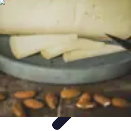
Poissons Frais
Guide d'achat
Achat et Sélection
Achat et conservation
Conseils
d'Achat
Recettes
Poissons Frais