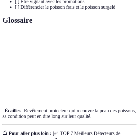
[ ] Être vigilant avec les promotions
[ ] Différencier le poisson frais et le poisson surgelé
Glossaire
Terme
Définition
Poisson qui n'a pas subi de congélation ou de
Poisson
traitement conservateur, généralement pêché
frais
récemment.
Organe respiratoire des poissons, dont la couleur peut
Branchies
indiquer la fraîcheur du produit.
|
Écailles
| Revêtement protecteur qui recouvre la peau des poissons,
sa condition peut en dire long sur leur qualité.
📺
Pour aller plus loin :
[✅ TOP 7 Meilleurs Détecteurs de