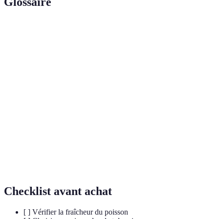
Glossaire
Terme
Définition
Ensemble des méthodes permettant d’éviter la
Conservation
décomposition des aliments, notamment le
poisson.
Phénomène par lequel des molécules d’eau se
Osmose
déplacent à travers une membrane semi-
perméable.
Mesure de l’acidité ou de l'alcalinité d’une
pH
solution, un facteur important dans la
conservation.
Checklist avant achat
[ ] Vérifier la fraîcheur du poisson