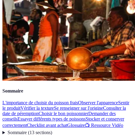
Sommaire
L'importance de choisir du poisson frais
Observer l'apparence
Sentir
le produit
Vérifier la texture
Se renseigner sur l'origine
Consulter la
date de péremption
Choisir le bon poissonnier
Demander des
conseils
Essayer différents types de poissons
Stocker et conserver
correctement
Checklist avant achat
Glossaire
📺 Ressource Vidéo
Sommaire
(
13
sections
)