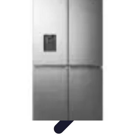
Poissons Frais
Guide d'achat
Achat et Sélection
Achat et conservation
Conseils
d'Achat
Recettes
Poissons Frais