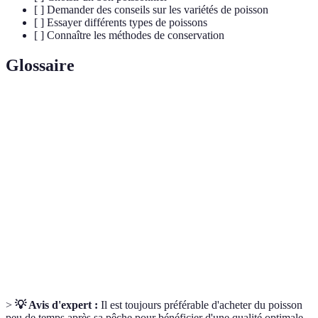
[ ] Demander des conseils sur les variétés de poisson
[ ] Essayer différents types de poissons
[ ] Connaître les méthodes de conservation
Glossaire
Terme
Définition
Label garantissant que le poisson est pêché de
MSC
manière durable.
Acides gras essentiels bénéfiques pour la santé
Oméga-3
cardiovasculaire.
Date limite pour consommer un produit alimentaire
Péremption
en toute sécurité.
>
💡 Avis d'expert :
Il est toujours préférable d'acheter du poisson
peu de temps après sa pêche pour bénéficier d'une qualité optimale.