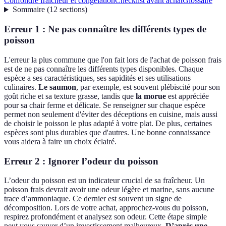
Confondre fraîcheur et congélation
Checklist avant achat
Glossaire
Sommaire
(
12
sections
)
Erreur 1 : Ne pas connaître les différents types de
poisson
L'erreur la plus commune que l'on fait lors de l'achat de poisson frais
est de ne pas connaître les différents types disponibles. Chaque
espèce a ses caractéristiques, ses sapidités et ses utilisations
culinaires.
Le saumon
, par exemple, est souvent plébiscité pour son
goût riche et sa texture grasse, tandis que
la morue
est appréciée
pour sa chair ferme et délicate. Se renseigner sur chaque espèce
permet non seulement d'éviter des déceptions en cuisine, mais aussi
de choisir le poisson le plus adapté à votre plat. De plus, certaines
espèces sont plus durables que d'autres. Une bonne connaissance
vous aidera à faire un choix éclairé.
Erreur 2 : Ignorer l’odeur du poisson
L’odeur du poisson est un indicateur crucial de sa fraîcheur. Un
poisson frais devrait avoir une odeur légère et marine, sans aucune
trace d’ammoniaque. Ce dernier est souvent un signe de
décomposition. Lors de votre achat, approchez-vous du poisson,
respirez profondément et analysez son odeur. Cette étape simple
peut vous sauver d’un investissement malheureux.
D’après une