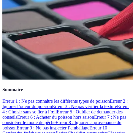
Sommaire
Erreur 1 : Ne pas connaître les différents types de poisson
Erreur 2 :
Ignorer l’odeur du poisson
Erreur 3 : Ne pas vérifier la texture
Erreur
4 : Choisir sans se fier à l’œil
Erreur 5 : Oublier de demander des
conseils
Erreur 6 : Acheter du poisson hors saison
Erreur 7 : Ne pas
considérer le mode de pêche
Erreur 8 : Ignorer la provenance du
poisson
Erreur 9 : Ne pas inspecter l’emballage
Erreur 10 :