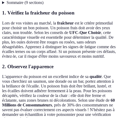
Sommaire
(
9
sections
)
1. Vérifiez la fraicheur du poisson
Lors de vos visites au marché, la
fraîcheur
est le critère primordial
pour choisir un bon poisson. Un poisson frais doit avoir des yeux
clairs, non trouble. Selon les conseils de
UFC-Que Choisir
, cette
caractéristique visuelle est essentielle pour déterminer la qualité. De
plus, les ouïes doivent être rouges ou rosées, sans odeurs
désagréables. Apprenez à distinguer les signes de fatigue comme des
écailles ternes ou un corps affasé. Si un poisson présente ces défauts,
évitez-le, car il risque d'être moins savoureux et moins nutritif.
2. Observez l'apparence
L'apparence du poisson est un excellent indice de sa
qualité
. Que
vous cherchiez un saumon, une dorade ou un bar, portez attention à
la brillance de l'écaille. Un poisson frais doit être brillant, lustré, et
les écailles doivent adhérer fermement à la peau. Pour les poissons
décapités, vérifiez la couleur de la chair : elle doit être ferme et
éclatante, sans zones brunes ni décolorations. Selon une étude de
60
Millions de Consommateurs
, près de 30% des consommateurs ne
savent pas évaluer correctement ces aspects visuels ! N'hésitez pas à
demander un échantillon à votre poissonnier pour une vérification