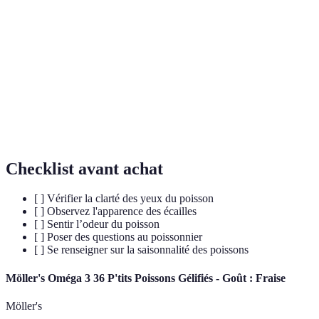
État de conservation du poisson, indiquant sa
Fraîcheur
qualité gustative.
Professionnel vendant du poisson, essentiel pour
Poissonnier
avoir des conseils précis.
Périodes idéales pour consommer certains types de
Saisonnalité
poisson, influençant leur qualité.
Checklist avant achat
[ ] Vérifier la clarté des yeux du poisson
[ ] Observez l'apparence des écailles
[ ] Sentir l’odeur du poisson
[ ] Poser des questions au poissonnier
[ ] Se renseigner sur la saisonnalité des poissons
Möller's Oméga 3 36 P'tits Poissons Gélifiés - Goût : Fraise
Möller's