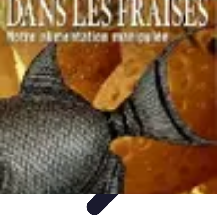
Poissons Frais
Guide d'achat
Achat et Sélection
Achat et conservation
Conseils
d'Achat
Recettes
Poissons Frais