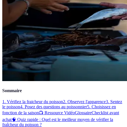
Sommaire
1. Vérifiez la fraicheur du poisson
2. Observez l'apparence
3. Sentez
le poisson
4. Posez des questions au poissonnier
5. Choisissez en
fonction de la saison
📺 Ressource Vidéo
Glossaire
Checklist avant
achat
🧠 Quiz rapide : Quel est le meilleur moyen de vérifier la
fraîcheur du poisson ?