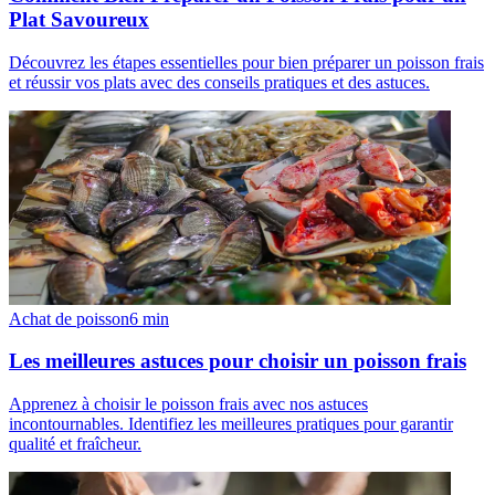
Plat Savoureux
Découvrez les étapes essentielles pour bien préparer un poisson frais
et réussir vos plats avec des conseils pratiques et des astuces.
Achat de poisson
6
min
Les meilleures astuces pour choisir un poisson frais
Apprenez à choisir le poisson frais avec nos astuces
incontournables. Identifiez les meilleures pratiques pour garantir
qualité et fraîcheur.