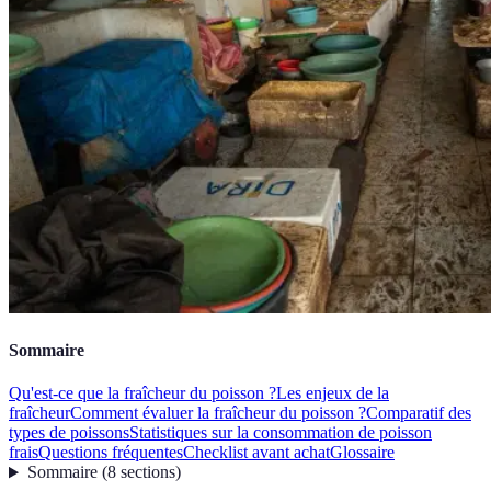
Sommaire
Qu'est-ce que la fraîcheur du poisson ?
Les enjeux de la
fraîcheur
Comment évaluer la fraîcheur du poisson ?
Comparatif des
types de poissons
Statistiques sur la consommation de poisson
frais
Questions fréquentes
Checklist avant achat
Glossaire
Sommaire
(
8
sections
)