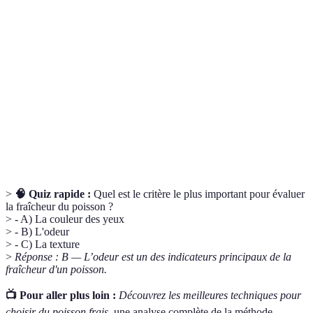
Caractéristiques qui définissent l’état du poisson et
Fraîcheur
sa sécurité alimentaire.
Processus permettant de suivre la provenance d'un
Traçabilité
produit jusqu'au consommateur.
Poisson
Poisson qui vit dans les rivières, lacs et autres eaux
d'eau
non salées.
douce
>
🧠 Quiz rapide :
Quel est le critère le plus important pour évaluer
la fraîcheur du poisson ?
> - A) La couleur des yeux
> - B) L'odeur
> - C) La texture
>
Réponse : B — L’odeur est un des indicateurs principaux de la
fraîcheur d'un poisson.
📺 Pour aller plus loin :
Découvrez les meilleures techniques pour
choisir du poisson frais
, une analyse complète de la méthode