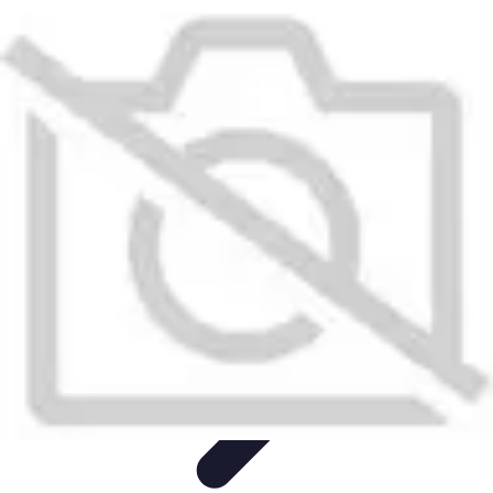
Poissons Frais
Guide d'achat
Achat et Sélection
Achat et conservation
Conseils
d'Achat
Recettes
Poissons Frais