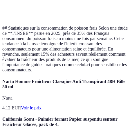
Durée de
2-3 jours au
1 semaine au
3-4 jours au frais
conservation
frais
frais
## Statistiques sur la consommation de poisson frais Selon une étude
de **l’INSEE** parue en 2025, près de 35% des Français
consomment du poisson frais au moins une fois par semaine. Cette
tendance à la hausse témoigne de l'intérêt croissant des
consommateurs pour une alimentation saine et équilibrée. En
revanche, seulement 15% des acheteurs savent réellement comment
évaluer la fraîcheur des produits de la mer, ce qui souligne
l'importance de guides pratiques comme celui-ci pour sensibiliser les
consommateurs.
Narta Homme Fraicheur Classqiue Anti-Transpirant 48H Bille
50 ml
Narta
4.12
EUR
Voir le prix
California Scent - Palmier format Papier suspendu senteur
Fraicheur Glacée, pack de 4.