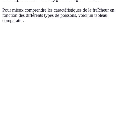
Pour mieux comprendre les caractéristiques de la fraîcheur en
fonction des différents types de poissons, voici un tableau
comparatif :
Critère
Poisson blanc
Poisson gras
Poisson d'eau d
Plus
Odeur
Iodée, légère
Douce et sucrée
prononcée
Couleur des
Rouge vif
Rose/rouge
Rouge
branchies
Ferme,
Grasse,
Texture
Plus tendre
élastique
dense
Yeux
Brillants
Clairs
Opalescents
Ecailles
Adhérentes
Brillantes
Moins adhérentes