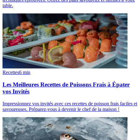
table.
Recettes
6
min
Les Meilleures Recettes de Poissons Frais à Épater
vos Invités
Impressionnez vos invités avec ces recettes de poisson frais faciles et
savoureuses. Préparez-vous à devenir le chef de la maison !