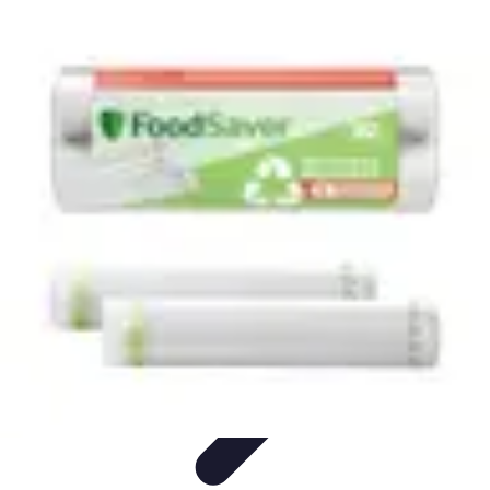
Poissons Frais
Guide d'achat
Achat et Sélection
Achat et conservation
Conseils
d'Achat
Recettes
Poissons Frais