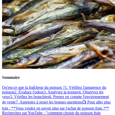
Sommaire
Qu'est-ce que la fraîcheur du poisson ?
1. Vérifiez l'apparence du
poisson
2. Évaluez l'odeur
3. Analysez la texture
4. Observez les
yeux
5. Vérifiez les branchies
6. Prenez en compte l'environnement
de vente
7. Apprenez à poser les bonnes questions
📺 Pour aller plus
loin : **Vous voulez en savoir plus sur l'achat de poisson frais ?**
Recherchez sur YouTube : "comment choisir du poisson frais