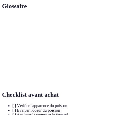
Glossaire
Terme
Définition
Qualité d'un aliment, indiquant qu'il est encore bon à
Fraîcheur
consommer, souvent déterminée par des critères
sensoriels.
Organes respiratoires des poissons, souvent
Branchies
révélateurs de leur fraîcheur.
Caractéristique d'un aliment ressentie au toucher,
Texture
essentielle dans l'évaluation de sa qualité.
Checklist avant achat
[ ] Vérifier l'apparence du poisson
[ ] Évaluer l'odeur du poisson
[ ] Analyser la texture et la fermeté