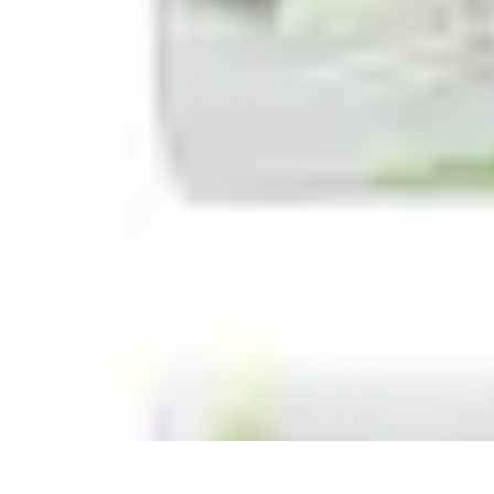
Poissons Frais
Guide d'achat
Achat et Sélection
Achat et conservation
Conseils d'Acha
Poissons Frais