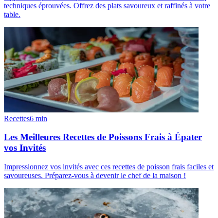
techniques éprouvées. Offrez des plats savoureux et raffinés à votre
table.
Recettes
6
min
Les Meilleures Recettes de Poissons Frais à Épater
vos Invités
Impressionnez vos invités avec ces recettes de poisson frais faciles et
savoureuses. Préparez-vous à devenir le chef de la maison !