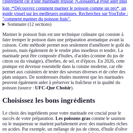
l'ingrédient clé d'une marinade réussie ?
Glossaire
📺 Pour aller plus
loin :*Découvrez comment mariner le poisson comme un pro*, un
guide visuel sur les meilleures pratiques. Recherchez sur YouTube :
"comment mariner du poisson frais".
Sommaire
(
12
sections
)
Mariner le poisson frais est une technique culinaire qui consiste à
faire tremper le poisson dans une préparation aromatique avant la
cuisson. Cette méthode permet non seulement d'améliorer le goût du
poisson, mais également de le rendre plus moelleux et tendre. La
marinade peut être composée d'huiles, d'acides (comme du jus de
citron ou du vinaigre), d'herbes, de sel, et d'épices. En 2026, cette
pratique est devenue essentielle dans la cuisine moderne, car elle
permet aux cuisiniers de tester des saveurs diverses et de créer des
plats uniques. De nombreuses études montrent que les marinades
peuvent également aider à préserver la fraîcheur et la qualité du
poisson (source :
UFC-Que Choisir
).
Choisissez les bons ingrédients
Le choix des ingrédients pour votre marinade est crucial pour le
succès de votre préparation.
Les poissons gras
comme le saumon
ou le maquereau se marient parfaitement avec des marinades riches
en acides. Par exemple, un mélange de jus de citron, d'huile d'olive