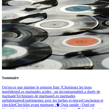
Sommaire
Qu'est-ce que mariner le poisson frais ?
Choisissez les bons
ingrédients
Les marinades acides : un incontournable
La durée de
marinade
Techniques de marinage
Les marinades
préfabriquées
Expérimentez avec les herbes et épices
Conclusion et
checklist
Checklist avant marinage :
🧠 Quiz rapide : Quel est