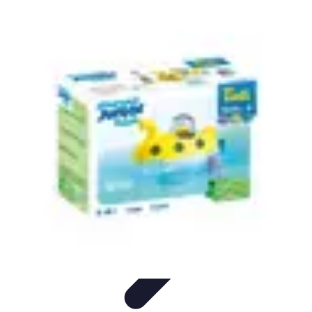
Poissons Frais
Guide d'achat
Achat et Sélection
Achat et conservation
Conseils
d'Achat
Recettes
Poissons Frais