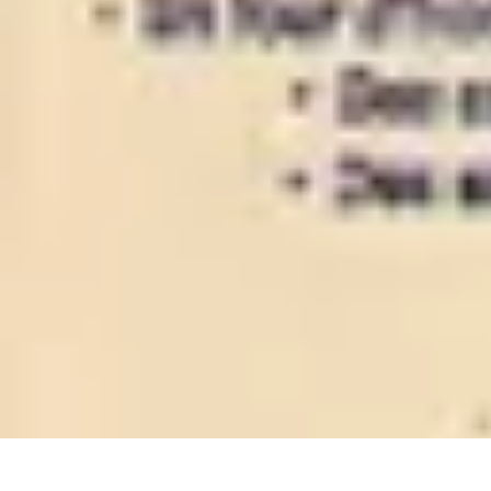
Poissons Frais
Guide d'achat
Achat et Sélection
Achat et conservation
Conseils d'Acha
Poissons Frais