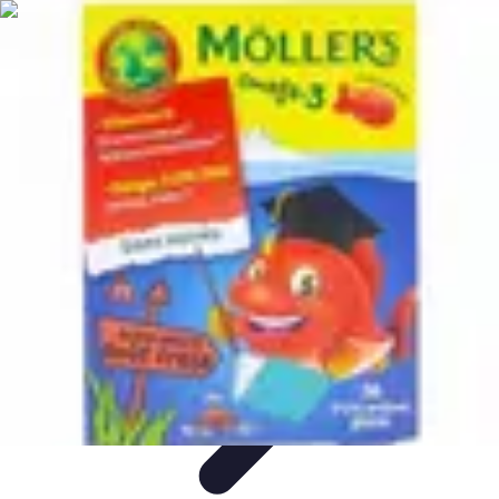
Poissons Frais
Guide d'achat
Achat et Sélection
Achat et conservation
Conseils
d'Achat
Recettes
Poissons Frais