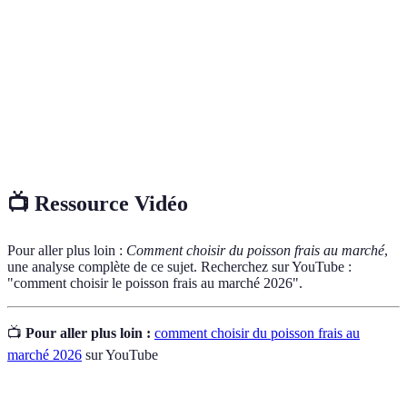
Poisson qui a été pêché récemment et non
Poisson frais
congelé, garantissant une meilleure qualité.
Ensemble des méthodes employées pour préserver
Conservation
la fraîcheur et la qualité des aliments.
Capacité à maintenir des pratiques de pêche
Durabilité
responsables sans affecter les écosystèmes marins.
📺 Ressource Vidéo
Pour aller plus loin :
Comment choisir du poisson frais au marché
,
une analyse complète de ce sujet. Recherchez sur YouTube :
"comment choisir le poisson frais au marché 2026".
📺
Pour aller plus loin :
comment choisir du poisson frais au
marché 2026
sur YouTube