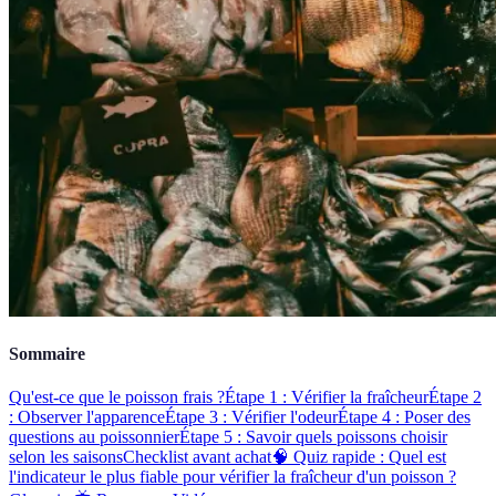
Sommaire
Qu'est-ce que le poisson frais ?
Étape 1 : Vérifier la fraîcheur
Étape 2
: Observer l'apparence
Étape 3 : Vérifier l'odeur
Étape 4 : Poser des
questions au poissonnier
Étape 5 : Savoir quels poissons choisir
selon les saisons
Checklist avant achat
🧠 Quiz rapide : Quel est
l'indicateur le plus fiable pour vérifier la fraîcheur d'un poisson ?