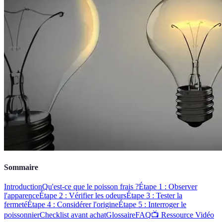
Sommaire
Introduction
Qu'est-ce que le poisson frais ?
Étape 1 : Observer
l'apparence
Étape 2 : Vérifier les odeurs
Étape 3 : Tester la
fermeté
Étape 4 : Considérer l'origine
Étape 5 : Interroger le
poissonnier
Checklist avant achat
Glossaire
FAQ
📺 Ressource Vidéo