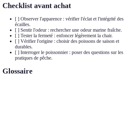
Checklist avant achat
[ ] Observer l'apparence : vérifier l'éclat et l'intégrité des
écailles.
[ ] Sentir l'odeur : rechercher une odeur marine fraîche.
[ ] Tester la fermeté : enfoncer légèrement la chair.
[ ] Vérifier l'origine : choisir des poissons de saison et
durables.
[ ] Interroger le poissonnier : poser des questions sur les
pratiques de pêche.
Glossaire
Terme
Définition
Poisson
Produit de la mer pêché récemment, conservé sans
frais
congélation.
Chaîne
Système de contrôle de température pour maintenir la
du froid
fraîcheur des produits alimentaires.