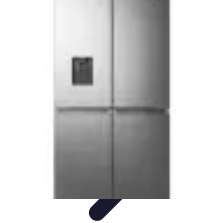
Poissons Frais
Guide d'achat
Achat et Sélection
Achat et conservation
Conseils
d'Achat
Recettes
Poissons Frais