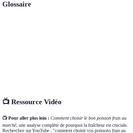
Glossaire
Terme
Définition
Poisson
Poisson qui a été pêché récemment, sans signes de
frais
décomposition.
Pratiques de pêche qui préservent les écosystèmes
Durabilité
marins.
Couche externe qui protège le poisson, indication de
Écaille
fraîcheur.
📺 Ressource Vidéo
📺 Pour aller plus loin :
Comment choisir le bon poisson frais au
marché
, une analyse complète de pourquoi la fraîcheur est cruciale.
Recherchez sur YouTube : "comment choisir vos poissons frais au