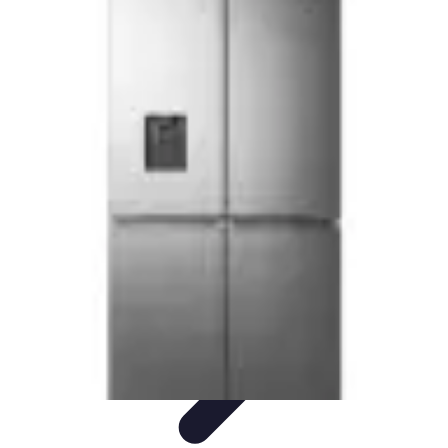
Poissons Frais
Guide d'achat
Achat et Sélection
Achat et conservation
Conseils
d'Achat
Recettes
Poissons Frais