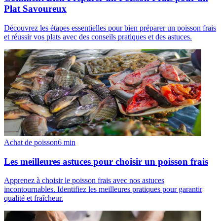
Plat Savoureux
Découvrez les étapes essentielles pour bien préparer un poisson frais
et réussir vos plats avec des conseils pratiques et des astuces.
Achat de poisson
6
min
Les meilleures astuces pour choisir un poisson frais
Apprenez à choisir le poisson frais avec nos astuces
incontournables. Identifiez les meilleures pratiques pour garantir
qualité et fraîcheur.