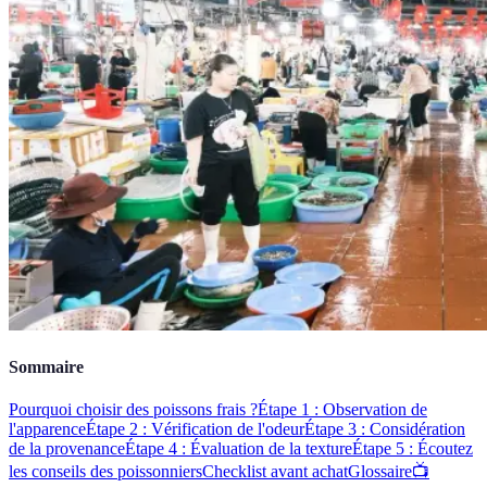
Sommaire
Pourquoi choisir des poissons frais ?
Étape 1 : Observation de
l'apparence
Étape 2 : Vérification de l'odeur
Étape 3 : Considération
de la provenance
Étape 4 : Évaluation de la texture
Étape 5 : Écoutez
les conseils des poissonniers
Checklist avant achat
Glossaire
📺