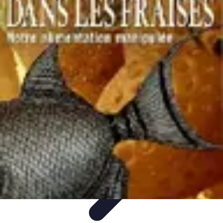
Poissons Frais
Guide d'achat
Achat et Sélection
Achat et conservation
Conseils
d'Achat
Recettes
Poissons Frais