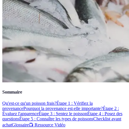
Sommaire
Qu'est-ce qu'un poisson frais?
Étape 1 : Vérifiez la
provenance
Pourquoi la provenance est-elle importante?
Étape 2 :
Évaluez l'apparence
Étape 3 : Sentez le poisson
Étape 4 : Posez des
questions
Étape 5 : Connaître les types de poissons
Checklist avant
achat
Glossaire
📺 Ressource Vidéo