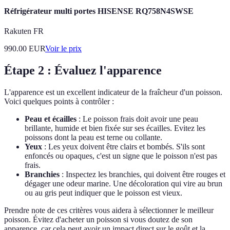
Réfrigérateur multi portes HISENSE RQ758N4SWSE
Rakuten FR
990.00
EUR
Voir le prix
Étape 2 : Évaluez l'apparence
L'apparence est un excellent indicateur de la fraîcheur d'un poisson.
Voici quelques points à contrôler :
Peau et écailles
: Le poisson frais doit avoir une peau
brillante, humide et bien fixée sur ses écailles. Evitez les
poissons dont la peau est terne ou collante.
Yeux
: Les yeux doivent être clairs et bombés. S'ils sont
enfoncés ou opaques, c'est un signe que le poisson n'est pas
frais.
Branchies
: Inspectez les branchies, qui doivent être rouges et
dégager une odeur marine. Une décoloration qui vire au brun
ou au gris peut indiquer que le poisson est vieux.
Prendre note de ces critères vous aidera à sélectionner le meilleur
poisson. Évitez d'acheter un poisson si vous doutez de son
apparence, car cela peut avoir un impact direct sur le goût et la