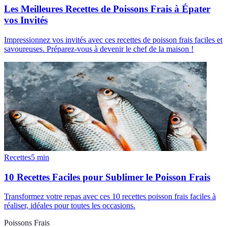
Les Meilleures Recettes de Poissons Frais à Épater
vos Invités
Impressionnez vos invités avec ces recettes de poisson frais faciles et
savoureuses. Préparez-vous à devenir le chef de la maison !
Recettes
5
min
10 Recettes Faciles pour Sublimer le Poisson Frais
Transformez votre repas avec ces 10 recettes poisson frais faciles à
réaliser, idéales pour toutes les occasions.
Poissons Frais