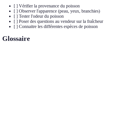
[ ] Vérifier la provenance du poisson
[ ] Observer l'apparence (peau, yeux, branchies)
[ ] Tester l'odeur du poisson
[ ] Poser des questions au vendeur sur la fraîcheur
[ ] Connaitre les différentes espèces de poisson
Glossaire
Terme
Définition
Poisson
Poisson récemment pêché, ayant conservé toutes ses
frais
propriétés organoleptiques.
Pêche
Méthodes de pêche qui préservent les écosystèmes
durable
marins et garantissent les ressources pour l'avenir.
Acides
Acides gras bénéfiques pour la santé présents en grande
oméga-
quantité dans certains poissons gras comme le saumon.
3