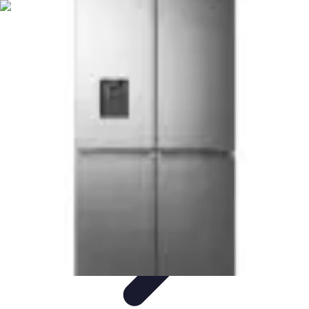
Poissons Frais
Guide d'achat
Achat et Sélection
Achat et conservation
Conseils
d'Achat
Recettes
Poissons Frais