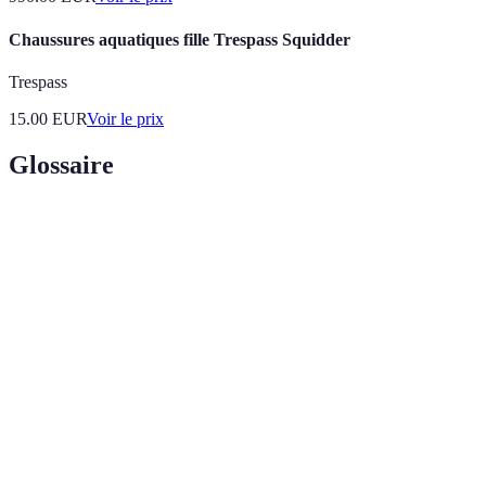
Chaussures aquatiques fille Trespass Squidder
Trespass
15.00
EUR
Voir le prix
Glossaire
Terme
Définition
Poisson
Poisson qui a été pêché et immédiatement mis en vente,
frais
sans aucun processus de congélation.
Pêche
Pêche qui n'épuise pas les ressources maritimes et
durable
permet un équilibre écologique.
Marine Stewardship Council, une organisation qui
MSC
certifie la durabilité des produits de la mer.