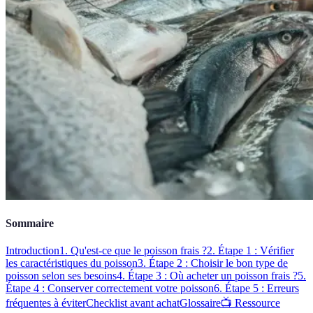
Sommaire
Introduction
1. Qu'est-ce que le poisson frais ?
2. Étape 1 : Vérifier
les caractéristiques du poisson
3. Étape 2 : Choisir le bon type de
poisson selon ses besoins
4. Étape 3 : Où acheter un poisson frais ?
5.
Étape 4 : Conserver correctement votre poisson
6. Étape 5 : Erreurs
fréquentes à éviter
Checklist avant achat
Glossaire
📺 Ressource