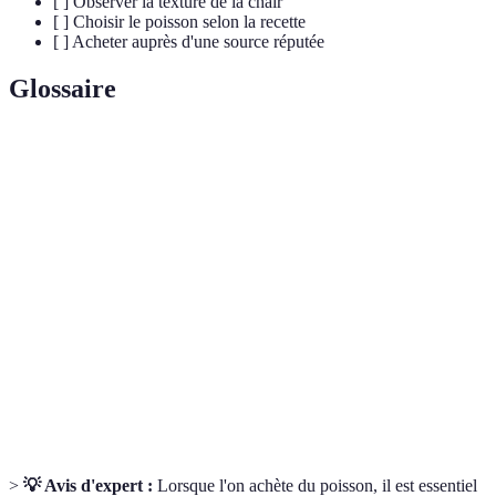
[ ] Observer la texture de la chair
[ ] Choisir le poisson selon la recette
[ ] Acheter auprès d'une source réputée
Glossaire
Terme
Définition
Poisson
Poisson qui a été pêché récemment, présentant de
frais
bonnes caractéristiques olfactives et visuelles.
Omega-
Acides gras essentiels bénéfiques pour la santé, souvent
3
présents en grande quantité dans les poissons gras.
Chaîne
Ensemble d'étapes nécessitant un maintien de la
du
température basse pour préserver la qualité des
froid
aliments.
>
💡 Avis d'expert :
Lorsque l'on achète du poisson, il est essentiel