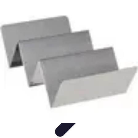
Poissons Frais
Guide d'achat
Achat et Sélection
Achat et conservation
Conseils
d'Achat
Recettes
Poissons Frais