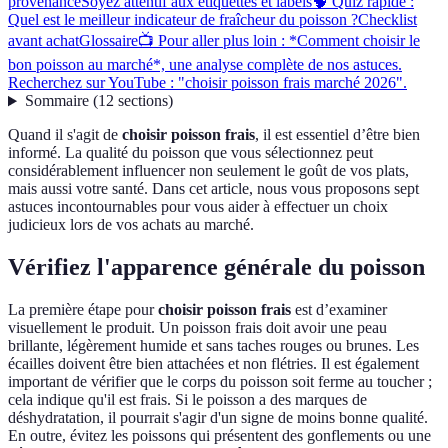
provenance
Soyez attentif aux étiquettes et labels
🧠 Quiz rapide :
Quel est le meilleur indicateur de fraîcheur du poisson ?
Checklist
avant achat
Glossaire
📺 Pour aller plus loin : *Comment choisir le
bon poisson au marché*, une analyse complète de nos astuces.
Recherchez sur YouTube : "choisir poisson frais marché 2026".
Sommaire
(
12
sections
)
Quand il s'agit de
choisir poisson frais
, il est essentiel d’être bien
informé. La qualité du poisson que vous sélectionnez peut
considérablement influencer non seulement le goût de vos plats,
mais aussi votre santé. Dans cet article, nous vous proposons sept
astuces incontournables pour vous aider à effectuer un choix
judicieux lors de vos achats au marché.
Vérifiez l'apparence générale du poisson
La première étape pour
choisir poisson frais
est d’examiner
visuellement le produit. Un poisson frais doit avoir une peau
brillante, légèrement humide et sans taches rouges ou brunes. Les
écailles doivent être bien attachées et non flétries. Il est également
important de vérifier que le corps du poisson soit ferme au toucher ;
cela indique qu'il est frais. Si le poisson a des marques de
déshydratation, il pourrait s'agir d'un signe de moins bonne qualité.
En outre, évitez les poissons qui présentent des gonflements ou une