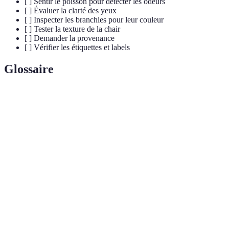
[ ] Sentir le poisson pour détecter les odeurs
[ ] Évaluer la clarté des yeux
[ ] Inspecter les branchies pour leur couleur
[ ] Tester la texture de la chair
[ ] Demander la provenance
[ ] Vérifier les étiquettes et labels
Glossaire
Terme
Définition
Poisson
Un poisson qui a été pêché récemment et qui n'a pas
frais
subi de cycles de congélation prolongés.
Marine Stewardship Council ; un organisme qui certifie
MSC
les pratiques de pêche durable.
Les petites plaques qui recouvrent la peau des poissons,
Écailles
indicateurs de qualité visuelle.