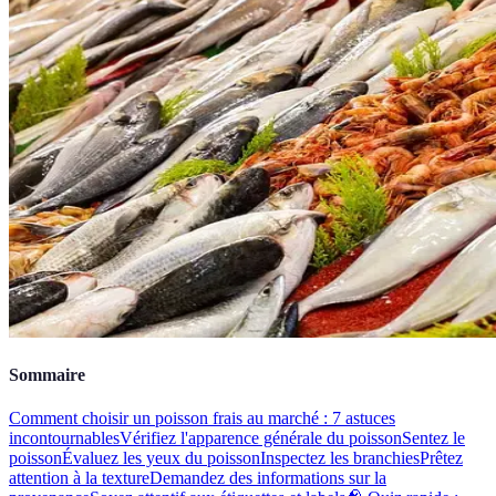
Sommaire
Comment choisir un poisson frais au marché : 7 astuces
incontournables
Vérifiez l'apparence générale du poisson
Sentez le
poisson
Évaluez les yeux du poisson
Inspectez les branchies
Prêtez
attention à la texture
Demandez des informations sur la