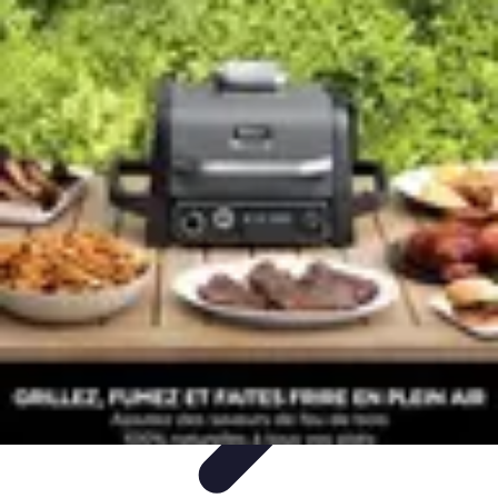
Poissons Frais
Guide d'achat
Achat et Sélection
Achat et conservation
Conseils
d'Achat
Recettes
Poissons Frais