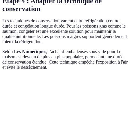
Étape 4 : Adapter la technique de
conservation
Les techniques de conservation varient entre réfrigération courte
durée et congélation longue durée. Pour les poissons gras comme le
saumon, congeler est une excellente solution pour maintenir la
qualité nutritionnelle. Les poissons maigres supportent généralement
mieux la réfrigération.
Selon
Les Numériques
, l’achat d’emballeuses sous vide pour la
maison est devenu de plus en plus populaire, permettant une durée
de conservation étendue. Cette technique empêche l'exposition à l'air
et évite le dessèchement.
Technique
Poisson Gracieux
Poisson Délicat
Recomma
Idéal pou
Congélation
Très efficace
Moyenne
alimentat
longue du
Réfrigération
Moyenne
Bonne
A usage r