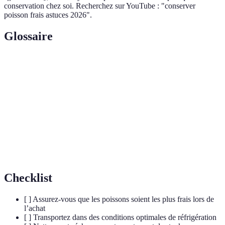
conservation chez soi. Recherchez sur YouTube : "conserver
poisson frais astuces 2026".
Glossaire
Terme
Définition
Viscères
Ensemble des organes internes d’un poisson.
Écailles
Plaques dures qui couvrent la peau des poissons.
Méthode de conservation consistant à abaisser la
Congélation
température du produit.
Checklist
[ ] Assurez-vous que les poissons soient les plus frais lors de
l’achat
[ ] Transportez dans des conditions optimales de réfrigération