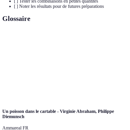
[ ] Tester les combinaisons en petites quantités
[ ] Noter les résultats pour de futures préparations
Glossaire
Terme
Définition
Poisson
Poisson qui n’a pas subi de congélation et
frais
consommé rapidement après la pêche
Substances aromatiques généralement séchées
Épices
utilisées pour parfumer ou assaisonner les aliments
Herbes
Plantes au goût prononcé utilisées pour parfumer
aromatiques
les plats, souvent fraîches
Un poisson dans le cartable - Virginie Abraham, Philippe
Diemunsch
Ammareal FR