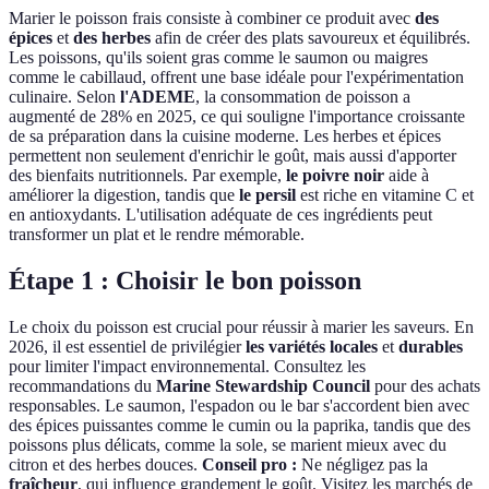
Marier le poisson frais consiste à combiner ce produit avec
des
épices
et
des herbes
afin de créer des plats savoureux et équilibrés.
Les poissons, qu'ils soient gras comme le saumon ou maigres
comme le cabillaud, offrent une base idéale pour l'expérimentation
culinaire. Selon
l'ADEME
, la consommation de poisson a
augmenté de 28% en 2025, ce qui souligne l'importance croissante
de sa préparation dans la cuisine moderne. Les herbes et épices
permettent non seulement d'enrichir le goût, mais aussi d'apporter
des bienfaits nutritionnels. Par exemple,
le poivre noir
aide à
améliorer la digestion, tandis que
le persil
est riche en vitamine C et
en antioxydants. L'utilisation adéquate de ces ingrédients peut
transformer un plat et le rendre mémorable.
Étape 1 : Choisir le bon poisson
Le choix du poisson est crucial pour réussir à marier les saveurs. En
2026, il est essentiel de privilégier
les variétés locales
et
durables
pour limiter l'impact environnemental. Consultez les
recommandations du
Marine Stewardship Council
pour des achats
responsables. Le saumon, l'espadon ou le bar s'accordent bien avec
des épices puissantes comme le cumin ou la paprika, tandis que des
poissons plus délicats, comme la sole, se marient mieux avec du
citron et des herbes douces.
Conseil pro :
Ne négligez pas la
fraîcheur
, qui influence grandement le goût. Visitez les marchés de