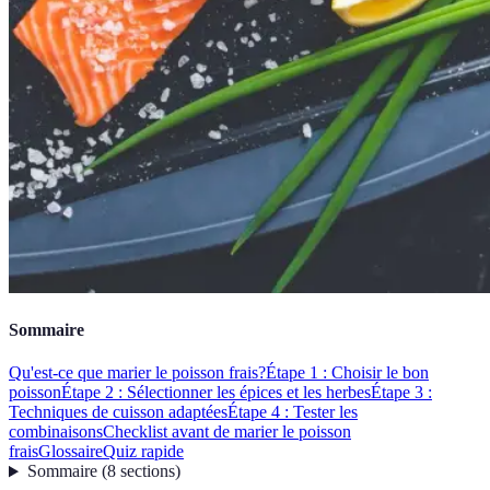
Sommaire
Qu'est-ce que marier le poisson frais?
Étape 1 : Choisir le bon
poisson
Étape 2 : Sélectionner les épices et les herbes
Étape 3 :
Techniques de cuisson adaptées
Étape 4 : Tester les
combinaisons
Checklist avant de marier le poisson
frais
Glossaire
Quiz rapide
Sommaire
(
8
sections
)