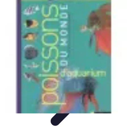
Poissons Frais
Guide d'achat
Achat et Sélection
Achat et conservation
Conseils
d'Achat
Recettes
Poissons Frais