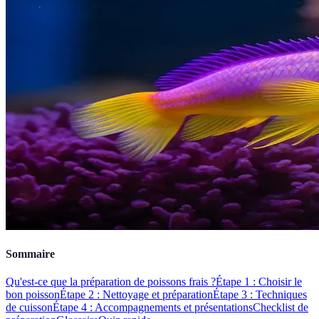
Sommaire
Qu'est-ce que la préparation de poissons frais ?
Étape 1 : Choisir le
bon poisson
Étape 2 : Nettoyage et préparation
Étape 3 : Techniques
de cuisson
Étape 4 : Accompagnements et présentations
Checklist de