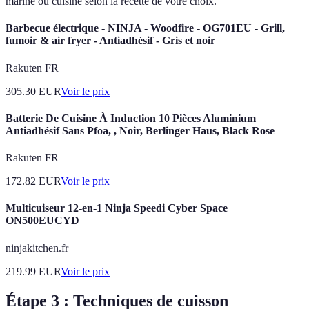
mariné ou cuisiné selon la recette de votre choix.
Barbecue électrique - NINJA - Woodfire - OG701EU - Grill,
fumoir & air fryer - Antiadhésif - Gris et noir
Rakuten FR
305.30
EUR
Voir le prix
Batterie De Cuisine À Induction 10 Pièces Aluminium
Antiadhésif Sans Pfoa, , Noir, Berlinger Haus, Black Rose
Rakuten FR
172.82
EUR
Voir le prix
Multicuiseur 12-en-1 Ninja Speedi Cyber Space
ON500EUCYD
ninjakitchen.fr
219.99
EUR
Voir le prix
Étape 3 : Techniques de cuisson