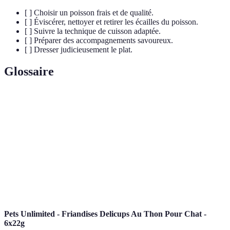
[ ] Choisir un poisson frais et de qualité.
[ ] Éviscérer, nettoyer et retirer les écailles du poisson.
[ ] Suivre la technique de cuisson adaptée.
[ ] Préparer des accompagnements savoureux.
[ ] Dresser judicieusement le plat.
Glossaire
Terme
Définition
Éviscérer
Retirer les entrailles d'un poisson.
Cuire délicatement dans un liquide chaud, sans
Pocher
ébullition.
Griller
Cuire directement au-dessus d'une source de chaleur.
Pets Unlimited - Friandises Delicups Au Thon Pour Chat -
6x22g