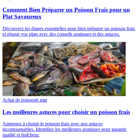
Comment Bien Préparer un Poisson Frais pour un
Plat Savoureux
Découvrez les étapes essentielles pour bien préparer un poisson frais
et réussir vos plats avec des conseils pratiques et des astuces.
Achat de poisson
6
min
Les meilleures astuces pour choisir un poisson frais
Apprenez à choisir le poisson frais avec nos astuces
incontournables. Identifiez les meilleures pratiques pour garantir
qualité et fraîcheur.