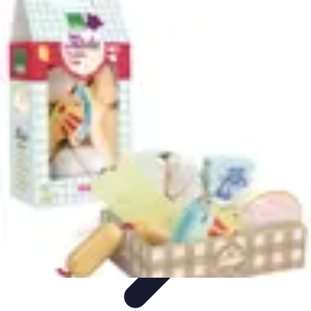
Poissons Frais
Guide d'achat
Achat et Sélection
Achat et conservation
Conseils
d'Achat
Recettes
Poissons Frais