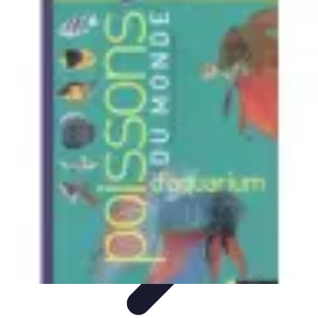
Poissons Frais
Guide d'achat
Achat et Sélection
Achat et conservation
Conseils
d'Achat
Recettes
Poissons Frais