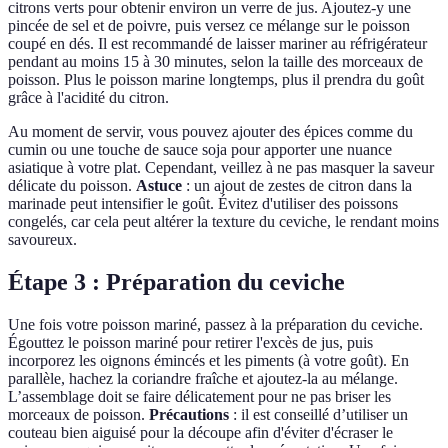
citrons verts pour obtenir environ un verre de jus. Ajoutez-y une
pincée de sel et de poivre, puis versez ce mélange sur le poisson
coupé en dés. Il est recommandé de laisser mariner au réfrigérateur
pendant au moins 15 à 30 minutes, selon la taille des morceaux de
poisson. Plus le poisson marine longtemps, plus il prendra du goût
grâce à l'acidité du citron.
Au moment de servir, vous pouvez ajouter des épices comme du
cumin ou une touche de sauce soja pour apporter une nuance
asiatique à votre plat. Cependant, veillez à ne pas masquer la saveur
délicate du poisson.
Astuce
: un ajout de zestes de citron dans la
marinade peut intensifier le goût. Évitez d'utiliser des poissons
congelés, car cela peut altérer la texture du ceviche, le rendant moins
savoureux.
Étape 3 : Préparation du ceviche
Une fois votre poisson mariné, passez à la préparation du ceviche.
Égouttez le poisson mariné pour retirer l'excès de jus, puis
incorporez les oignons émincés et les piments (à votre goût). En
parallèle, hachez la coriandre fraîche et ajoutez-la au mélange.
L’assemblage doit se faire délicatement pour ne pas briser les
morceaux de poisson.
Précautions
: il est conseillé d’utiliser un
couteau bien aiguisé pour la découpe afin d'éviter d'écraser le