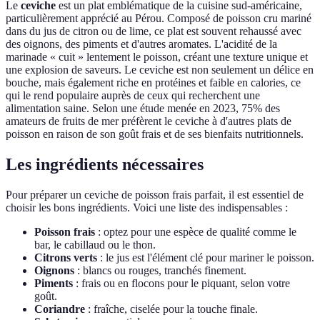
Le
ceviche
est un plat emblématique de la cuisine sud-américaine,
particulièrement apprécié au Pérou. Composé de poisson cru mariné
dans du jus de citron ou de lime, ce plat est souvent rehaussé avec
des oignons, des piments et d'autres aromates. L'acidité de la
marinade « cuit » lentement le poisson, créant une texture unique et
une explosion de saveurs. Le ceviche est non seulement un délice en
bouche, mais également riche en protéines et faible en calories, ce
qui le rend populaire auprès de ceux qui recherchent une
alimentation saine. Selon une étude menée en 2023, 75% des
amateurs de fruits de mer préfèrent le ceviche à d'autres plats de
poisson en raison de son goût frais et de ses bienfaits nutritionnels.
Les ingrédients nécessaires
Pour préparer un ceviche de poisson frais parfait, il est essentiel de
choisir les bons ingrédients. Voici une liste des indispensables :
Poisson frais
: optez pour une espèce de qualité comme le
bar, le cabillaud ou le thon.
Citrons verts
: le jus est l'élément clé pour mariner le poisson.
Oignons
: blancs ou rouges, tranchés finement.
Piments
: frais ou en flocons pour le piquant, selon votre
goût.
Coriandre
: fraîche, ciselée pour la touche finale.