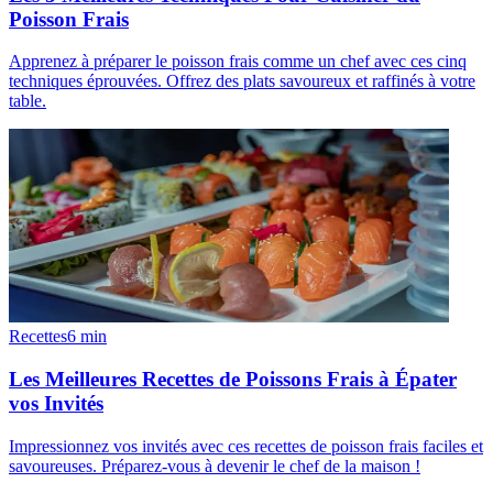
Poisson Frais
Apprenez à préparer le poisson frais comme un chef avec ces cinq
techniques éprouvées. Offrez des plats savoureux et raffinés à votre
table.
Recettes
6
min
Les Meilleures Recettes de Poissons Frais à Épater
vos Invités
Impressionnez vos invités avec ces recettes de poisson frais faciles et
savoureuses. Préparez-vous à devenir le chef de la maison !