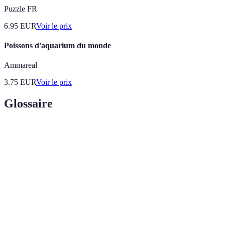
Puzzle FR
6.95
EUR
Voir le prix
Poissons d'aquarium du monde
Ammareal
3.75
EUR
Voir le prix
Glossaire
Terme
Définition
Plat à base de poisson cru mariné dans du jus de
Ceviche
citron ou de lime.
Mélange de liquides et d'épices utilisé pour
Marinade
assaisonner et attendrir les aliments.