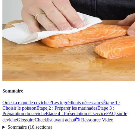
Sommaire
Qu'est-ce que le ceviche ?
Les ingrédients nécessaires
Étape 1 :
Choisir le poisson
Étape 2 : Préparer les marinades
Étape 3 :
Préparation du ceviche
Étape 4 : Présentation et service
FAQ sur le
ceviche
Glossaire
Checklist avant achat
📺 Ressource Vidéo
Sommaire
(
10
sections
)