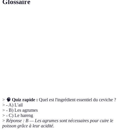
Glossaire
Terme
Définition
Plat de poisson mariné dans des agrumes, typique de
Ceviche
l'Amérique Latine.
Mélange d'éléments acides et épicés pour parfumer et
Marinade
cuire les aliments.
Fruits tels que citrons, limes et oranges, souvent
Agrumes
utilisés pour leur acidité.
>
🧠 Quiz rapide :
Quel est l'ingrédient essentiel du ceviche ?
> - A) L'ail
> - B) Les agrumes
> - C) Le hareng
>
Réponse : B — Les agrumes sont nécessaires pour cuire le
poisson grâce à leur acidité.