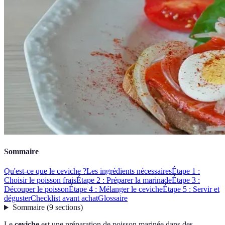
Sommaire
Qu'est-ce que le ceviche ?
Les ingrédients nécessaires
Étape 1 :
Choisir le poisson frais
Étape 2 : Préparer la marinade
Étape 3 :
Découper le poisson
Étape 4 : Mélanger le ceviche
Étape 5 : Servir et
déguster
Checklist avant achat
Glossaire
Sommaire
(
9
sections
)
Le
ceviche
est une préparation de poisson marinée dans des