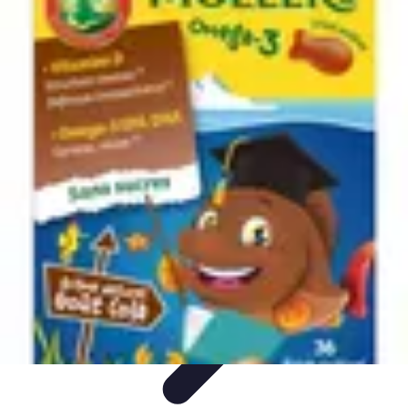
Poissons Frais
Guide d'achat
Achat et Sélection
Achat et conservation
Conseils
d'Achat
Recettes
Poissons Frais