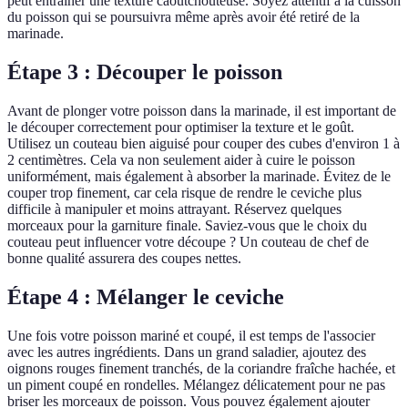
peut entraîner une texture caoutchouteuse. Soyez attentif à la cuisson
du poisson qui se poursuivra même après avoir été retiré de la
marinade.
Étape 3 : Découper le poisson
Avant de plonger votre poisson dans la marinade, il est important de
le découper correctement pour optimiser la texture et le goût.
Utilisez un couteau bien aiguisé pour couper des cubes d'environ 1 à
2 centimètres. Cela va non seulement aider à cuire le poisson
uniformément, mais également à absorber la marinade. Évitez de le
couper trop finement, car cela risque de rendre le ceviche plus
difficile à manipuler et moins attrayant. Réservez quelques
morceaux pour la garniture finale. Saviez-vous que le choix du
couteau peut influencer votre découpe ? Un couteau de chef de
bonne qualité assurera des coupes nettes.
Étape 4 : Mélanger le ceviche
Une fois votre poisson mariné et coupé, il est temps de l'associer
avec les autres ingrédients. Dans un grand saladier, ajoutez des
oignons rouges finement tranchés, de la coriandre fraîche hachée, et
un piment coupé en rondelles. Mélangez délicatement pour ne pas
briser les morceaux de poisson. Vous pouvez également ajouter