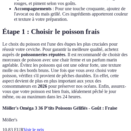
rouges, et piment selon vos goûts.
Accompagnements
: Pour une touche croquante, ajoutez de
l'avocat ou du maïs grillé. Ces ingrédients apporteront couleur
et texture à votre préparation.
Étape 1 : Choisir le poisson frais
Le choix du poisson est l'une des étapes les plus cruciales pour
réussir votre ceviche. Pour garantir la meilleure qualité, achetez
auprès de
poissonneries réputées
. Il est recommandé de choisir des
morceaux de poisson avec une chair ferme et un parfum marin
agréable. Évitez les poissons qui ont une odeur forte, une texture
molle ou des bords bruns. Une fois que vous avez choisi votre
poisson, vérifiez s'il provient de pêches durables. En effet, cette
aspect devient de plus en plus important aux yeux des
consommateurs en
2026
pour préserver nos océans. Enfin, assurez-
vous que votre poisson est bien frais, idéalement pêché le jour
même, ou au maximum dans les 24 heures.
Möller's Oméga 3 36 P'tits Poissons Gélifiés - Goût : Fraise
Möller's
10.83
EUR
Voir le prix