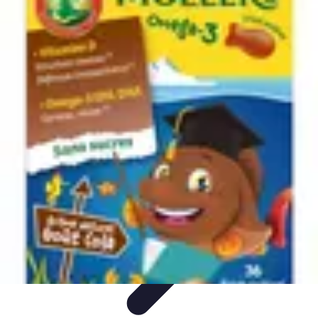
Poissons Frais
Guide d'achat
Achat et Sélection
Achat et conservation
Conseils
d'Achat
Recettes
Poissons Frais