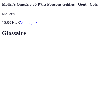
Möller's Oméga 3 36 P'tits Poissons Gélifiés - Goût : Cola
Möller's
10.83
EUR
Voir le prix
Glossaire
Terme
Définition
Plat de poisson cru mariné dans du jus de citron ou de
Ceviche
lime, souvent servi avec des légumes.
Mélange liquide utilisé pour aromatiser et attendrir les
Marinade
aliments.
Oignon
Type d'oignon qui ajoute une saveur douce et
rouge
légèrement sucrée au ceviche.