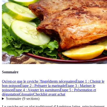
Sommaire
Qu'est-ce que le ceviche ?
Ingrédients nécessaires
Étape 1 : Choisir le
bon poisson
Étape 2 : Préparer la marinade
Étape 3 : Mariner le
poisson
Étape 4 : Ajouter les garnitures
Étape 5 : Présentation et
dégustation
Glossaire
Checklist avant achat
Sommaire
(
9
sections
)
Le ceviche est un plat traditionnel d'Amérique latine, principalement