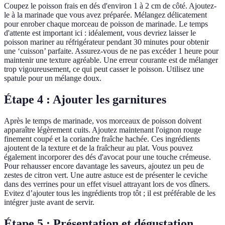
Coupez le poisson frais en dés d'environ 1 à 2 cm de côté. Ajoutez-
le à la marinade que vous avez préparée. Mélangez délicatement
pour enrober chaque morceau de poisson de marinade. Le temps
d'attente est important ici : idéalement, vous devriez laisser le
poisson mariner au réfrigérateur pendant 30 minutes pour obtenir
une ‘cuisson’ parfaite. Assurez-vous de ne pas excéder 1 heure pour
maintenir une texture agréable. Une erreur courante est de mélanger
trop vigoureusement, ce qui peut casser le poisson. Utilisez une
spatule pour un mélange doux.
Étape 4 : Ajouter les garnitures
Après le temps de marinade, vos morceaux de poisson doivent
apparaître légèrement cuits. Ajoutez maintenant l'oignon rouge
finement coupé et la coriandre fraîche hachée. Ces ingrédients
ajoutent de la texture et de la fraîcheur au plat. Vous pouvez
également incorporer des dés d'avocat pour une touche crémeuse.
Pour rehausser encore davantage les saveurs, ajoutez un peu de
zestes de citron vert. Une autre astuce est de présenter le ceviche
dans des verrines pour un effet visuel attrayant lors de vos dîners.
Evitez d’ajouter tous les ingrédients trop tôt ; il est préférable de les
intégrer juste avant de servir.
Étape 5 : Présentation et dégustation