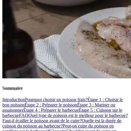
Sommaire
Introduction
Pourquoi choisir un poisson frais?
Étape 1 : Choisir le
bon poisson
Étape 2 : Préparer le poisson
Étape 3 : Mariner ou
assaisonner
Étape 4 : Préparer le barbecue
Étape 5 : Cuisson sur le
barbecue
FAQ
Quel type de poisson est le meilleur pour le barbecue?
Faut-il écailler le poisson avant de le cuire?
Quelle est la durée de
cuisson du poisson au barbecue?
Peut-on cuire du poisson en