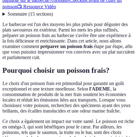
papillote sur le barbecue?
Glossaire
Checklist avant de cuire un
poisson
📺 Ressource Vidéo
Sommaire
(
15
sections
)
Le barbecue est l'un des moyens les plus prisés pour déguster des
plats savoureux en extérieur. Parmi les mets les plus raffinés,
préparer un poisson frais au barbecue s'avère être une expérience à
la fois délicieuse et enrichissante. Dans cet article, nous allons
examiner comment
préparer un poisson frais
étape par étape, afin
que vous puissiez impressionner vos convives avec un plat succulent
et parfaitement cuit.
Pourquoi choisir un poisson frais?
Le choix d'un poisson frais est primordial pour garantir un goût
exceptionnel et une texture moelleuse. Selon
l'ADEME
, la
consommation de produits de la mer frais soutient les économies
locales et réduit les émissions liées aux transports. Lorsque vous
choisissez votre poisson, recherchez des spécimens ayant des yeux
brillants, des écailles translucides et une odeur marine fraîche.
Ce choix a également un impact sur votre santé. Le poisson est riche
en oméga-3, qui sont bénéfiques pour le cœur. Par ailleurs, les
poissons, tels que le saumon, la truite ou le bar, sont des choix