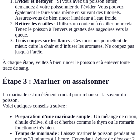
Évider et nettoyer
: Si vous avez un poisson entier,
demandez à votre poissonnier de l’évider. Vous pouvez
également le faire vous-même en suivant des tutoriels.
Assurez-vous de bien rincer l'intérieur à l'eau froide.
Retirer les écailles
: Utilisez un couteau à écailler pour cela.
Tenez le poisson à l'envers et grattez des nageoires vers la
queue.
Trois coupes sur les flancs
: Ces incisions permettent de
mieux cuire la chair et d’infuser les aromates. Ne coupez pas
jusqu'à l’arête.
À chaque étape, veillez à bien rincer le poisson et à enlever toute
trace de sang.
Étape 3 : Mariner ou assaisonner
La marinade est un élément crucial pour rehausser la saveur du
poisson.
Voici quelques conseils à suivre :
Préparation d'une marinade simple
: Un mélange de citron,
d'huile d'olive, d'ail et d'herbes comme le thym ou le romarin
fonctionne très bien.
Temps de marinade
: Laissez mariner le poisson pendant au
moins 30 minutes à 1 heure. Cependant, évitez de dépasser 2