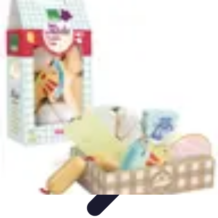
Poissons Frais
Guide d'achat
Achat et Sélection
Achat et conservation
Conseils
d'Achat
Recettes
Poissons Frais