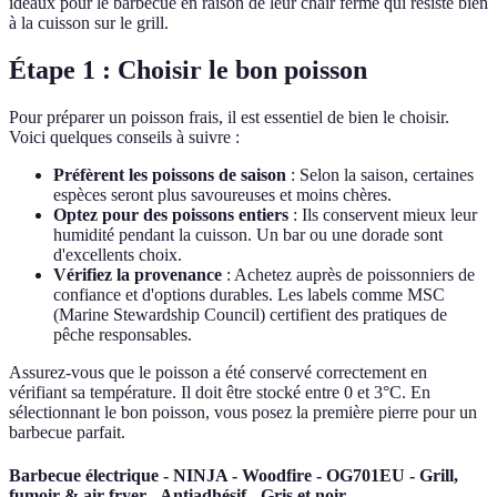
idéaux pour le barbecue en raison de leur chair ferme qui résiste bien
à la cuisson sur le grill.
Étape 1 : Choisir le bon poisson
Pour préparer un poisson frais, il est essentiel de bien le choisir.
Voici quelques conseils à suivre :
Préfèrent les poissons de saison
: Selon la saison, certaines
espèces seront plus savoureuses et moins chères.
Optez pour des poissons entiers
: Ils conservent mieux leur
humidité pendant la cuisson. Un bar ou une dorade sont
d'excellents choix.
Vérifiez la provenance
: Achetez auprès de poissonniers de
confiance et d'options durables. Les labels comme MSC
(Marine Stewardship Council) certifient des pratiques de
pêche responsables.
Assurez-vous que le poisson a été conservé correctement en
vérifiant sa température. Il doit être stocké entre 0 et 3°C. En
sélectionnant le bon poisson, vous posez la première pierre pour un
barbecue parfait.
Barbecue électrique - NINJA - Woodfire - OG701EU - Grill,
fumoir & air fryer - Antiadhésif - Gris et noir