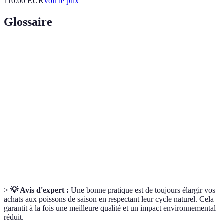
110.00
EUR
Voir le prix
Glossaire
Terme
Définition
Poisson
Produit de la mer récemment pêché et conservé
frais
correctement.
Odeur
Arôme léger et agréable évoquant l'eau de mer,
marine
indicatif de la fraîcheur.
L'origine géographique d'un produit, essentielle
Provenance
pour évaluer la durabilité et la fraîcheur.
>
💡 Avis d'expert :
Une bonne pratique est de toujours élargir vos
achats aux poissons de saison en respectant leur cycle naturel. Cela
garantit à la fois une meilleure qualité et un impact environnemental
réduit.