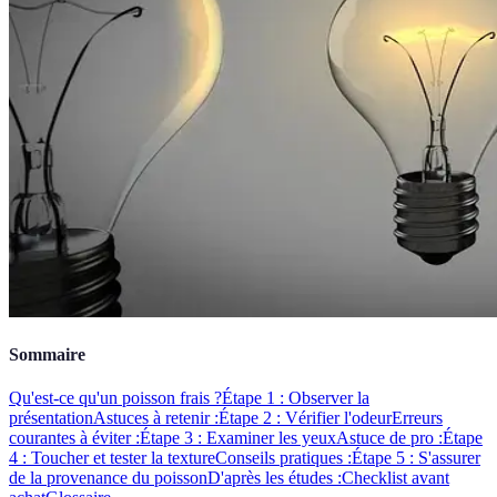
Sommaire
Qu'est-ce qu'un poisson frais ?
Étape 1 : Observer la
présentation
Astuces à retenir :
Étape 2 : Vérifier l'odeur
Erreurs
courantes à éviter :
Étape 3 : Examiner les yeux
Astuce de pro :
Étape
4 : Toucher et tester la texture
Conseils pratiques :
Étape 5 : S'assurer
de la provenance du poisson
D'après les études :
Checklist avant