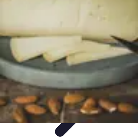
Poissons Frais
Guide d'achat
Achat et Sélection
Achat et conservation
Conseils
d'Achat
Recettes
Poissons Frais