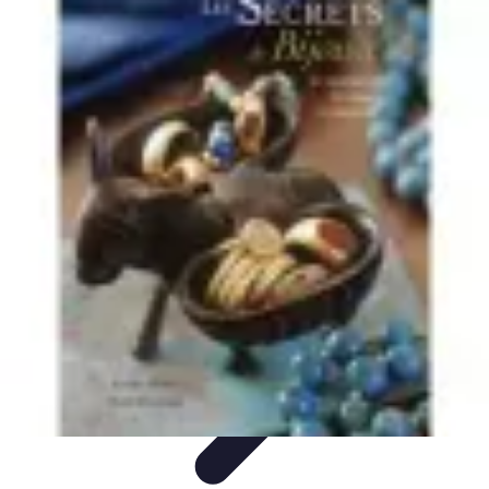
Poissons Frais
Guide d'achat
Achat et Sélection
Achat et conservation
Conseils
d'Achat
Recettes
Poissons Frais