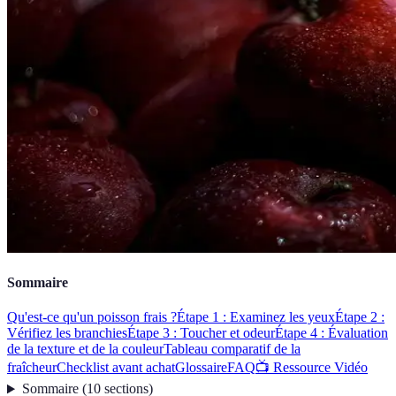
Sommaire
Qu'est-ce qu'un poisson frais ?
Étape 1 : Examinez les yeux
Étape 2 :
Vérifiez les branchies
Étape 3 : Toucher et odeur
Étape 4 : Évaluation
de la texture et de la couleur
Tableau comparatif de la
fraîcheur
Checklist avant achat
Glossaire
FAQ
📺 Ressource Vidéo
Sommaire
(
10
sections
)