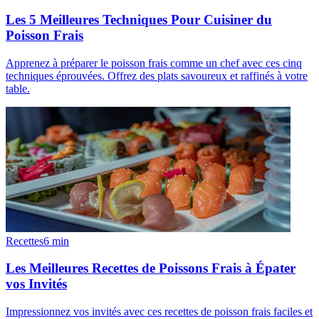
Les 5 Meilleures Techniques Pour Cuisiner du
Poisson Frais
Apprenez à préparer le poisson frais comme un chef avec ces cinq
techniques éprouvées. Offrez des plats savoureux et raffinés à votre
table.
Recettes
6
min
Les Meilleures Recettes de Poissons Frais à Épater
vos Invités
Impressionnez vos invités avec ces recettes de poisson frais faciles et