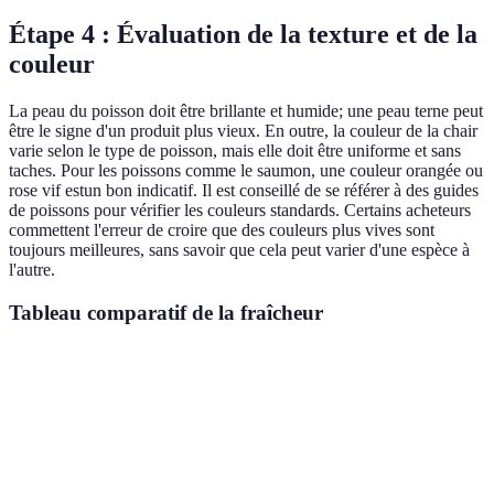
Étape 4 : Évaluation de la texture et de la
couleur
La peau du poisson doit être brillante et humide; une peau terne peut
être le signe d'un produit plus vieux. En outre, la couleur de la chair
varie selon le type de poisson, mais elle doit être uniforme et sans
taches. Pour les poissons comme le saumon, une couleur orangée ou
rose vif estun bon indicatif. Il est conseillé de se référer à des guides
de poissons pour vérifier les couleurs standards. Certains acheteurs
commettent l'erreur de croire que des couleurs plus vives sont
toujours meilleures, sans savoir que cela peut varier d'une espèce à
l'autre.
Tableau comparatif de la fraîcheur
Critère
Poisson frais
Poisson non frais
Observations
Important
Clairs et
Yeux
Vitreux ou creux
pour évaluer
brillants
la qualité