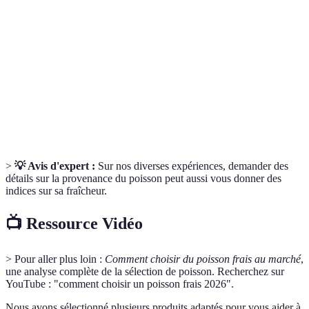
La qualité d'un produit qui n'a pas perdu ses
Fraîcheur
caractéristiques après l'achat.
Organes respiratoires des poissons, indicateurs de leur
Branchies
état.
Sensation lorsque l'on touche la chair d'un poisson,
Textures
révélateur de sa qualité.
>
💡 Avis d'expert :
Sur nos diverses expériences, demander des
détails sur la provenance du poisson peut aussi vous donner des
indices sur sa fraîcheur.
📺 Ressource Vidéo
> Pour aller plus loin :
Comment choisir du poisson frais au marché
,
une analyse complète de la sélection de poisson. Recherchez sur
YouTube : "comment choisir un poisson frais 2026".
Nous avons sélectionné plusieurs produits adaptés pour vous aider à