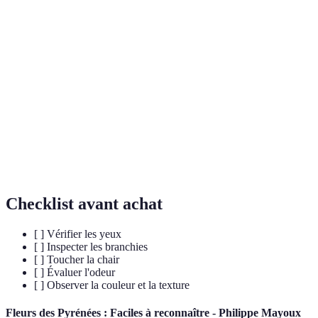
Rouges et
Indicatif de la
Branchies
Brunes ou sèches
humides
fraîcheur
Signe évident
Ferme et
Mou ou
Texture
de
élastique
spongieuse
décomposition
Indicateur de
Légère et
Forte ou
Odeur
produits non
marine
désagréable
conformes
Checklist avant achat
[ ] Vérifier les yeux
[ ] Inspecter les branchies
[ ] Toucher la chair
[ ] Évaluer l'odeur
[ ] Observer la couleur et la texture
Fleurs des Pyrénées : Faciles à reconnaître - Philippe Mayoux