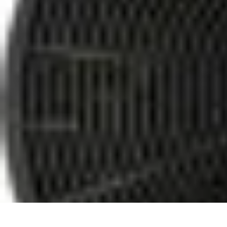
Poissons Frais
Guide d'achat
Achat et Sélection
Achat et conservation
Conseils d'Acha
Poissons Frais