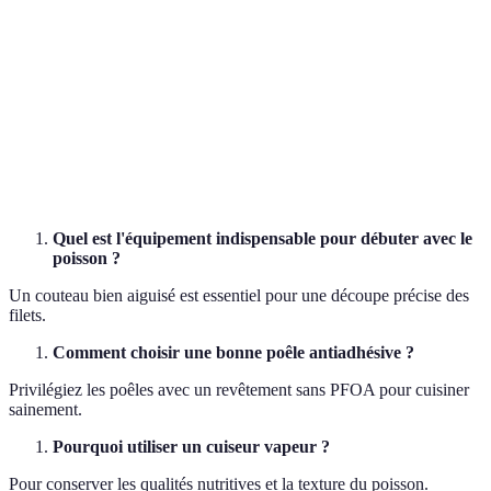
Technique de cuisson consistant à enfermer un
Papillote
aliment dans du papier sulfurisé.
Cuisson
Méthode de cuisson douce qui conserve les
vapeur
nutriments et humidité des aliments.
Thermomètre
Instrument de mesure de la température interne
de cuisine
des aliments lors de la cuisson.
Quel est l'équipement indispensable pour débuter avec le
poisson ?
Un couteau bien aiguisé est essentiel pour une découpe précise des
filets.
Comment choisir une bonne poêle antiadhésive ?
Privilégiez les poêles avec un revêtement sans PFOA pour cuisiner
sainement.
Pourquoi utiliser un cuiseur vapeur ?
Pour conserver les qualités nutritives et la texture du poisson.