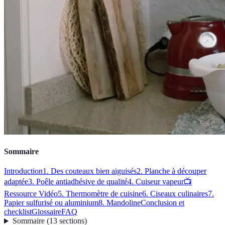
Sommaire
Introduction
1. Des couteaux bien aiguisés
2. Planche à découper
adaptée
3. Poêle antiadhésive de qualité
4. Cuiseur vapeur
📺
Ressource Vidéo
5. Thermomètre de cuisine
6. Ciseaux culinaires
7.
Papier sulfurisé ou aluminium
8. Mandoline
Conclusion et
checklist
Glossaire
FAQ
Sommaire
(
13
sections
)