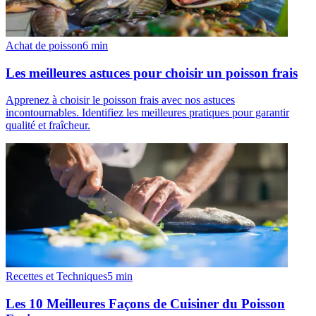
Achat de poisson
6
min
Les meilleures astuces pour choisir un poisson frais
Apprenez à choisir le poisson frais avec nos astuces
incontournables. Identifiez les meilleures pratiques pour garantir
qualité et fraîcheur.
Recettes et Techniques
5
min
Les 10 Meilleures Façons de Cuisiner du Poisson