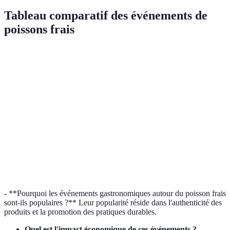
Tableau comparatif des événements de
poissons frais
Type
Public cible
Avantages
Exemples
Grand public et
Découverte et
"Pêche et
Festival
amateurs
culture
Saveurs"
Professionnels
Innovations et
"Salon du
Salon
et amateurs
réseautage
Poisson"
Chefs et
Créativité et
"Cuisine
Concours
gourmets
compétitivité
Marine"
- **Pourquoi les événements gastronomiques autour du poisson frais
sont-ils populaires ?** Leur popularité réside dans l'authenticité des
produits et la promotion des pratiques durables.
Quel est l'impact économique de ces événements ?