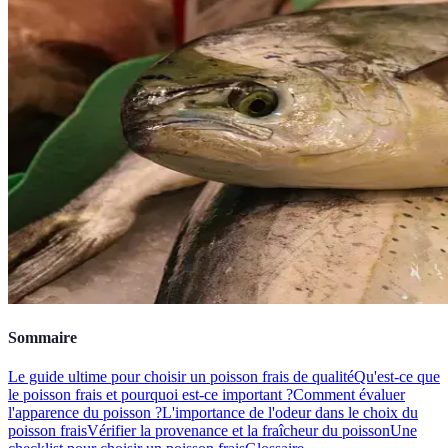
Sommaire
Le guide ultime pour choisir un poisson frais de qualité
Qu'est-ce que
le poisson frais et pourquoi est-ce important ?
Comment évaluer
l'apparence du poisson ?
L'importance de l'odeur dans le choix du
poisson frais
Vérifier la provenance et la fraîcheur du poisson
Une