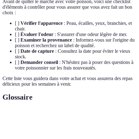
Avant de quitter le marché avec votre poisson, voici une checklist
d'éléments à contrôler pour vous assurer que vous avez fait un bon
choix :
[ ]
Vérifier l'apparence
: Peau, écailles, yeux, branchies, et
chair.
[ ]
Évaluer l'odeur
: S'assurer d'une odeur légère de mer.
[ ]
Examiner la provenance
: Informez-vous sur l'origine du
poisson et recherchez un label de qualité.
[ ]
Date de capture
: Consultez la date pour éviter le vieux
stock.
[ ]
Demander conseil
: N'hésitez pas à poser des questions à
votre poissonnier sur les frais nouveautés.
Cette liste vous guidera dans votre achat et vous assurera des repas
délicieux pour les semaines à venir.
Glossaire
Terme
Définition
Poisson
Poisson qui est capturé ou pêché récemment, sans
frais
altération de son goût ou valeur nutritionnelle.