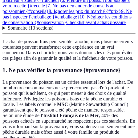
fraîcheur visuelle {#fraicheur}
6. Prendre un poisson non adapté à
votre recette {#recette}
7. Ne pas demander de conseils au
poissonnier {#conseils}
8. Ignorer les prix du marché {#prix}
9. Ne
pas inspecter l’emballage {#emballage}
10. Négliger les conditions
de conservation {#conservation}
Checklist avant achat
Glossaire
Sommaire
(
13
sections
)
L'achat de poisson frais peut sembler anodin, mais plusieurs erreurs
courantes peuvent transformer cette expérience en un vrai
cauchemar. Dans cet article, nous vous donnons les clés pour éviter
ces pièges afin de garantir la qualité et la fraîcheur de votre poisson.
1. Ne pas vérifier la provenance {#provenance}
La provenance du poisson est un critère essentiel lors de l'achat. De
nombreux consommateurs ne se préoccupent pas d'où provient le
poisson qu'ils achètent, ce qui peut mener à des choix de qualité
inférieure. Privilégiez les poissons issus de la pêche durable et
locale. Les labels comme le
MSC
(Marine Stewardship Council)
garantissent que le poisson a été pêché de manière responsable.
Selon une étude de
l'Institut Français de la Mer
, 40% des
poissons achetés en supermarché ne respectent pas ces standards. En
vous informant sur la provenance, vous soutenez non seulement une
pêche durable mais offrez aussi à votre famille un produit de
meilleure qualité.