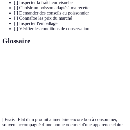
[ ] Inspecter la fraîcheur visuelle
[ ] Choisir un poisson adapté à ma recette
[ ] Demander des conseils au poissonnier
[ ] Connaître les prix du marché
[ ] Inspecter l'emballage
[ ] Vérifier les conditions de conservation
Glossaire
Terme
Définition
L'origine géographique du poisson, indiquant la
Provenance
méthode de pêche et la durabilité.
Les périodes optimales pour la pêche de certains
Saisonalité
types de poissons, influençant leur qualité.
|
Frais
| État d'un produit alimentaire encore bon à consommer,
souvent accompagné d’une bonne odeur et d'une apparence claire.