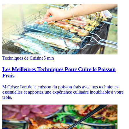
Techniques de Cuisine
5
min
Les Meilleures Techniques Pour Cuire le Poisson
Frais
Maîtrisez l'art de la cuisson du poisson frais avec nos techniques
essentielles et apportez une expérience culinaire inoubliable à votre
table.