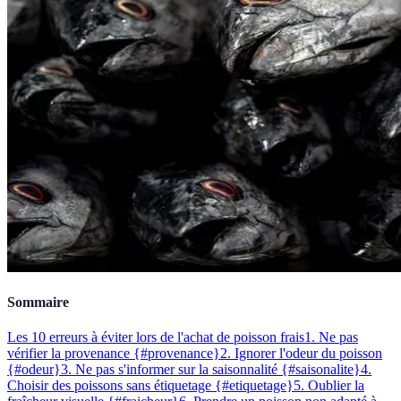
Sommaire
Les 10 erreurs à éviter lors de l'achat de poisson frais
1. Ne pas
vérifier la provenance {#provenance}
2. Ignorer l'odeur du poisson
{#odeur}
3. Ne pas s'informer sur la saisonnalité {#saisonalite}
4.
Choisir des poissons sans étiquetage {#etiquetage}
5. Oublier la