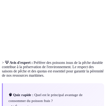
Acides gras essentiels bénéfiques pour la santé
Oméga-3
Cardiovasculaire.
Mélange d’ingrédients pour assaisonner la viande ou
Marinade
le poisson avant la cuisson.
Méthode de cuisson qui consiste à immerger des
Friture
aliments dans de l'huile chaude.
>
💡 Avis d'expert :
Préférer des poissons issus de la pêche durable
contribue à la préservation de l'environnement. Le respect des
saisons de pêche et des quotas est essentiel pour garantir la pérennité
de nos ressources maritimes.
🧠 Quiz rapide :
Quel est le principal avantage de
consommer du poisson frais ?