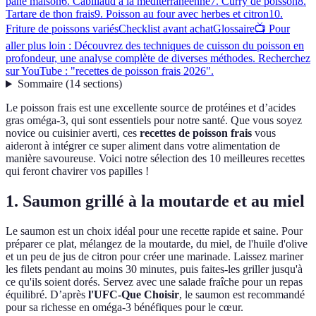
pané maison
6. Cabillaud à la méditerranéenne
7. Curry de poisson
8.
Tartare de thon frais
9. Poisson au four avec herbes et citron
10.
Friture de poissons variés
Checklist avant achat
Glossaire
📺 Pour
aller plus loin : Découvrez des techniques de cuisson du poisson en
profondeur, une analyse complète de diverses méthodes. Recherchez
sur YouTube : "recettes de poisson frais 2026".
Sommaire
(
14
sections
)
Le poisson frais est une excellente source de protéines et d’acides
gras oméga-3, qui sont essentiels pour notre santé. Que vous soyez
novice ou cuisinier averti, ces
recettes de poisson frais
vous
aideront à intégrer ce super aliment dans votre alimentation de
manière savoureuse. Voici notre sélection des 10 meilleures recettes
qui feront chavirer vos papilles !
1. Saumon grillé à la moutarde et au miel
Le saumon est un choix idéal pour une recette rapide et saine. Pour
préparer ce plat, mélangez de la moutarde, du miel, de l'huile d'olive
et un peu de jus de citron pour créer une marinade. Laissez mariner
les filets pendant au moins 30 minutes, puis faites-les griller jusqu'à
ce qu'ils soient dorés. Servez avec une salade fraîche pour un repas
équilibré. D’après
l'UFC-Que Choisir
, le saumon est recommandé
pour sa richesse en oméga-3 bénéfiques pour le cœur.