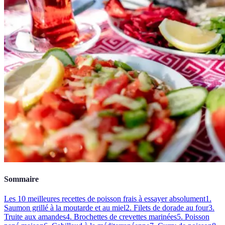
Sommaire
Les 10 meilleures recettes de poisson frais à essayer absolument
1.
Saumon grillé à la moutarde et au miel
2. Filets de dorade au four
3.
Truite aux amandes
4. Brochettes de crevettes marinées
5. Poisson