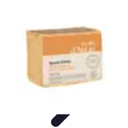
Poissons Frais
Guide d'achat
Achat et Sélection
Achat et conservation
Conseils
d'Achat
Recettes
Poissons Frais