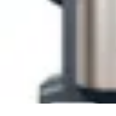
Poissons Frais
Guide d'achat
Achat et Sélection
Achat et conservation
Conseils d'Acha
Poissons Frais