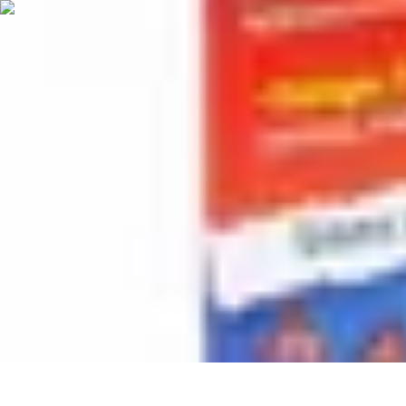
Poissons Frais
Guide d'achat
Achat et Sélection
Achat et conservation
Conseils d'Acha
Poissons Frais