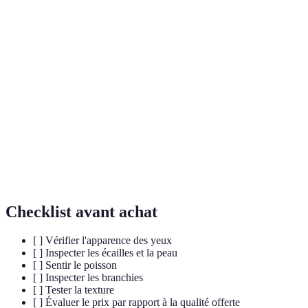
Terme
Définition
Poisson qui n'a pas été congelé et qui est en bon
Poisson frais
état.
Méthodes utilisées pour garder le poisson en bon
Conservation
état plus longtemps.
Odeur
Odeur subtile et agréable liée à l'eau.
marine
Checklist avant achat
[ ] Vérifier l'apparence des yeux
[ ] Inspecter les écailles et la peau
[ ] Sentir le poisson
[ ] Inspecter les branchies
[ ] Tester la texture
[ ] Évaluer le prix par rapport à la qualité offerte