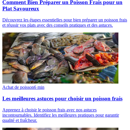
Comment Bien Préparer un Poisson Frais pour un
Plat Savoureux
Découvrez les étapes essentielles pour bien préparer un poisson frais
et réussir vos plats avec des conseils pratiques et des astuces.
Achat de poisson
6
min
Les meilleures astuces pour choisir un poisson frais
Apprenez à choisir le poisson frais avec nos astuces
incontournables. Identifiez les meilleures pratiques pour garantir
qualité et fraîcheur.