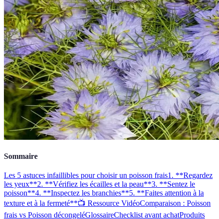
Sommaire
Les 5 astuces infaillibles pour choisir un poisson frais
1. **Regardez
les yeux**
2. **Vérifiez les écailles et la peau**
3. **Sentez le
poisson**
4. **Inspectez les branchies**
5. **Faites attention à la
texture et à la fermeté**
📺 Ressource Vidéo
Comparaison : Poisson
frais vs Poisson décongelé
Glossaire
Checklist avant achat
Produits