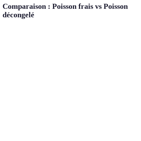
Comparaison : Poisson frais vs Poisson
décongelé
Critère
Poisson frais
Poisson décongelé
Verdict
Préférez
Yeux clairs,
Apparence
Yeux ternes
le poisson
brillants
frais
Choisissez
Douce,
Odeur
Odeur forte
le poisson
marine
frais
Optez
Ferme,
Texture
Texture molle
pour le
résiliente
frais
Investir
Généralement
dans le