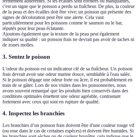
fermement adhérentes. Si les écailles sont effritées ou manquantes,
c'est un signe que le poisson a perdu sa fraîcheur. De plus, la couleur
de la peau et des écailles doit être vive; un poisson qui présente des
signes de décoloration peut être une alerte. Cela vaut
particulièrement pour les poissons comme le saumon ou le bar,
réputés pour leur peau éclatante.
Ajoutons également que la texture de la peau peut également
indiquer sa qualité : un poisson frais ne devrait pas avoir de taches ni
de zones molles.
3.
Sentez le poisson
L'odeur du poisson est un indicateur clé de sa fraîcheur. Un poisson
frais devrait avoir une odeur marine douce, semblable à l'eau salée.
Si le poisson dégage une odeur forte ou âcre, il est probablement en
train de se gâter. Lors de nos visites dans les poissonneries, nous
avons souvent remarqué que les produits bien conservés dans des
conditions optimales émettent une odeur agréable, contrastant
fortement avec ceux qui sont en rupture de qualité.
4.
Inspectez les branchies
Les branchies d’un poisson frais doivent être d'une couleur rouge vif
(ou rose dans le cas de certaines espèces) et doivent être humides. Si
les branchies sont sèches ou de couleur brunâtre, cela indique que le