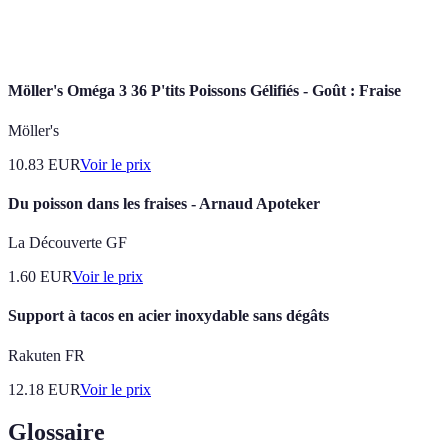
Coût
Moins cher
plus élevés
frais si
possible
Möller's Oméga 3 36 P'tits Poissons Gélifiés - Goût : Fraise
Möller's
10.83
EUR
Voir le prix
Du poisson dans les fraises - Arnaud Apoteker
La Découverte GF
1.60
EUR
Voir le prix
Support à tacos en acier inoxydable sans dégâts
Rakuten FR
12.18
EUR
Voir le prix
Glossaire