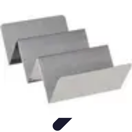
Poissons Frais
Guide d'achat
Achat et Sélection
Achat et conservation
Conseils
d'Achat
Recettes
Poissons Frais