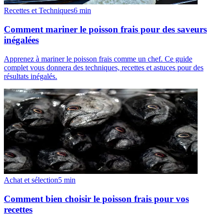
Recettes et Techniques
6
min
Comment mariner le poisson frais pour des saveurs
inégalées
Apprenez à mariner le poisson frais comme un chef. Ce guide
complet vous donnera des techniques, recettes et astuces pour des
résultats inégalés.
Achat et sélection
5
min
Comment bien choisir le poisson frais pour vos
recettes