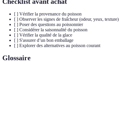
Checklist avant achat
[ ] Vérifier la provenance du poisson
[ ] Observer les signes de fraîcheur (odeur, yeux, texture)
[ ] Poser des questions au poissonnier
[ ] Considérer la saisonnalité du poisson
[ ] Vérifier la qualité de la glace
[ ] S'assurer d’un bon emballage
[ ] Explorer des alternatives au poisson courant
Glossaire
Terme
Définition
Capacité à retracer le parcours d'un produit depuis
Traçabilité
sa production jusqu'à sa consommation finale.
Période durant laquelle certaines espèces de poisson
Saisonnalité
sont abondantes et de meilleure qualité.
Acides gras essentiels bénéfiques pour la santé,