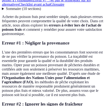
penser à l’emballage
Erreur #7 : Ne pas se renseigner sur les
alternatives
Checklist avant achat
Glossaire
Sommaire
(
10
sections
)
Acheter du poisson frais peut sembler simple, mais plusieurs erreurs
fréquentes peuvent compromettre la qualité de votre choix. Dans cet
article, nous allons explorer les
erreurs à éviter lors de l'achat de
poisson frais
et comment y remédier pour assurer votre satisfaction
gastronomique.
Erreur #1 : Négliger la provenance
L'une des premières erreurs que les consommateurs font souvent est
de ne pas vérifier la provenance du poisson. La traçabilité est
essentielle pour garantir la qualité et la durabilité des produits
marins. Opter pour un poisson provenant de pêcheries durables et
certifiées aide non seulement à préserver les ressources maritimes,
mais assure également une meilleure qualité. D'après une étude de
l’Organisation des Nations Unies pour l’alimentation et
l’agriculture (FAO)
, les méthodes de pêche exploitant les
ressources de manière responsable produisent généralement un
poisson plus frais et mieux valorisé. De plus, assurez-vous que le
poisson soit local si possible, car il est souvent plus frais.
Erreur #2 : Ignorer les signes de fraîcheur