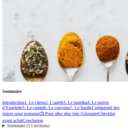
Sommaire
Introduction
1. Le citron
2. L'aneth
3. Le paprika
4. Le poivre
d’Espelette
5. Le cumin
6. Le curcuma
7. Le basilic
Comparatif des
épices pour poissons
📺 Pour aller plus loin :
Glossaire
Checklist
avant achat
Conclusion
Sommaire
(
13
sections
)