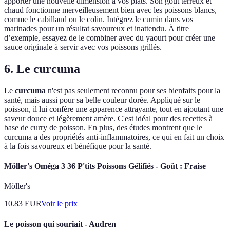
apporter une nouvelle dimension à vos plats. Son goût terreux et
chaud fonctionne merveilleusement bien avec les poissons blancs,
comme le cabillaud ou le colin. Intégrez le cumin dans vos
marinades pour un résultat savoureux et inattendu. À titre
d’exemple, essayez de le combiner avec du yaourt pour créer une
sauce originale à servir avec vos poissons grillés.
6. Le curcuma
Le
curcuma
n'est pas seulement reconnu pour ses bienfaits pour la
santé, mais aussi pour sa belle couleur dorée. Appliqué sur le
poisson, il lui confère une apparence attrayante, tout en ajoutant une
saveur douce et légèrement amère. C'est idéal pour des recettes à
base de curry de poisson. En plus, des études montrent que le
curcuma a des propriétés anti-inflammatoires, ce qui en fait un choix
à la fois savoureux et bénéfique pour la santé.
Möller's Oméga 3 36 P'tits Poissons Gélifiés - Goût : Fraise
Möller's
10.83
EUR
Voir le prix
Le poisson qui souriait - Audren