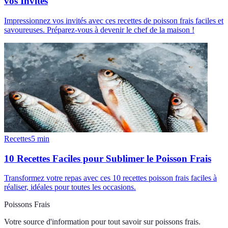
vos Invités
Impressionnez vos invités avec ces recettes de poisson frais faciles et
savoureuses. Préparez-vous à devenir le chef de la maison !
Recettes
5
min
10 Recettes Faciles pour Sublimer le Poisson Frais
Transformez votre repas avec ces 10 recettes poisson frais faciles à
réaliser, idéales pour toutes les occasions.
Poissons Frais
Votre source d'information pour tout savoir sur
poissons frais
.