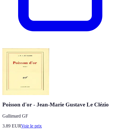
Poisson d'or - Jean-Marie Gustave Le Clézio
Gallimard GF
3.89
EUR
Voir le prix