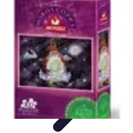
Poissons Frais
Guide d'achat
Achat et Sélection
Achat et conservation
Conseils
d'Achat
Recettes
Poissons Frais