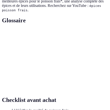
meilleures épices pour le poisson frais*, une analyse complète des
épices et de leurs utilisations. Recherchez sur YouTube :
épices
.
poisson frais
Glossaire
Terme
Définition
Plantes ou parties de plantes utilisées pour aromatiser
Épices
ou colorer les aliments.
Mélange liquide dans lequel les aliments sont trempés
Marinade
pour les assaisonner avant la cuisson.
Poisson
Poissons qui n’ont pas été congelés et qui sont adaptés
frais
pour la consommation.
Checklist avant achat