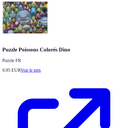
Puzzle Poissons Colorés Dino
Puzzle FR
9.95
EUR
Voir le prix