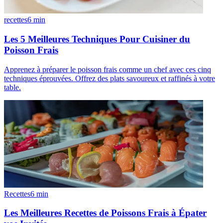
recettes
6
min
Les 5 Meilleures Techniques Pour Cuisiner du
Poisson Frais
Apprenez à préparer le poisson frais comme un chef avec ces cinq
techniques éprouvées. Offrez des plats savoureux et raffinés à votre
table.
Recettes
6
min
Les Meilleures Recettes de Poissons Frais à Épater