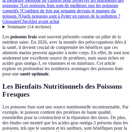
la meilleure méthode de cuisson pour préserver les nutriments des
poissons ?
Les poissons frais sont-ils meilleurs que les poissons
congelés ?
Combien de fois par semaine devrais-je manger du
poisson ?
Quels poissons sont à éviter en raison de la pollution ?
Glossaire
Checklist avant achat
Sommaire
(
14
sections
)
Les
poissons frais
sont souvent présentés comme un pilier de la
nutrition saine. En 2026, avec la montée des préoccupations liées à
la santé, il devient crucial de comprendre les bénéfices que ces
aliments marins peuvent apporter à notre corps. En effet, ils sont non
seulement une excellente source de protéines, mais aussi riches en
acides gras oméga-3, en vitamines et en minéraux. Cet article
explore en profondeur les nombreux avantages des poissons frais
pour une
santé optimale
.
Les Bienfaits Nutritionnels des Poissons
Fresques
Les poissons frais sont une source nutritionnelle incontournable. Par
exemple, le poisson contient des protéines de haute qualité,
essentielles pour la construction et la réparation des tissus. De plus,
des études ont montré que les acides gras oméga-3 présents dans les
poissons, tels que le saumon et les sardines, sont bénéfiques pour la