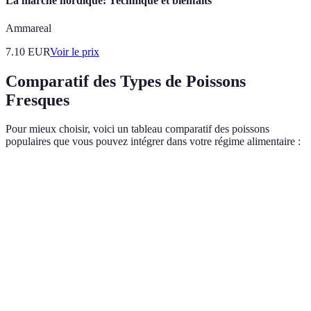
La marche nordique: Technique et bienfaits
Ammareal
7.10
EUR
Voir le prix
Comparatif des Types de Poissons
Fresques
Pour mieux choisir, voici un tableau comparatif des poissons
populaires que vous pouvez intégrer dans votre régime alimentaire :
Type de Poisson
Acides Oméga-3
Richesse en Protéines
Saumon
Élevé
Élevé
Sardine
Élevé
Élevé
Maquereau
Élevé
Élevé
Cabillaud
Moyen
Élevé