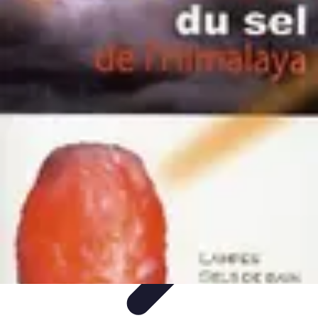
Poissons Frais
Guide d'achat
Achat et Sélection
Achat et conservation
Conseils
d'Achat
Recettes
Poissons Frais