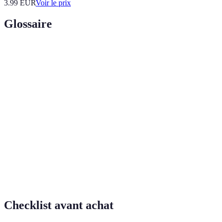
3.99
EUR
Voir le prix
Glossaire
Terme
Définition
Acides gras essentiels qui jouent un rôle
Oméga-3
important dans la santé cardiaque et
cérébrale.
Label qui certifie que la pêche est durable et
MSC
responsable pour l'écosystème marin.
Nutriments dont le corps a besoin en grande
Macronutriments
quantité, tels que les protéines, lipides et
glucides.
Checklist avant achat