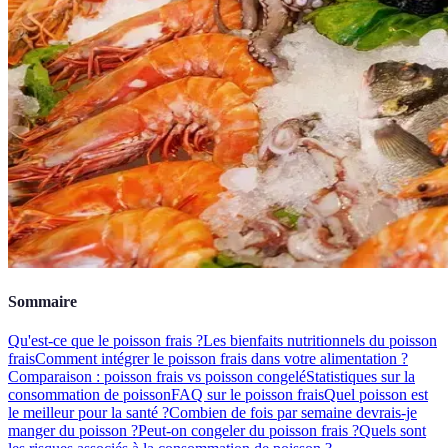
Sommaire
Qu'est-ce que le poisson frais ?
Les bienfaits nutritionnels du poisson
frais
Comment intégrer le poisson frais dans votre alimentation ?
Comparaison : poisson frais vs poisson congelé
Statistiques sur la
consommation de poisson
FAQ sur le poisson frais
Quel poisson est
le meilleur pour la santé ?
Combien de fois par semaine devrais-je
manger du poisson ?
Peut-on congeler du poisson frais ?
Quels sont