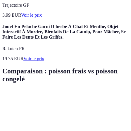
Trajectoire GF
3.99
EUR
Voir le prix
Jouet En Peluche Garni D'herbe À Chat Et Menthe, Objet
Interactif À Mordre, Bienfaits De La Catnip, Pour Mâcher, Se
Faire Les Dents Et Les Griffes,
Rakuten FR
19.35
EUR
Voir le prix
Comparaison : poisson frais vs poisson
congelé
Critère
Poisson frais
Poisson congelé
Verdict
Teneur en
Bon, mais peut
Préférable
Élevée
nutriments
diminuer
en frais
Meilleur
Moins
Préférable