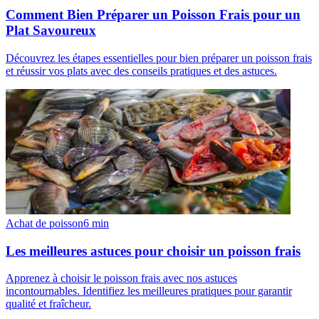
Comment Bien Préparer un Poisson Frais pour un
Plat Savoureux
Découvrez les étapes essentielles pour bien préparer un poisson frais
et réussir vos plats avec des conseils pratiques et des astuces.
Achat de poisson
6
min
Les meilleures astuces pour choisir un poisson frais
Apprenez à choisir le poisson frais avec nos astuces
incontournables. Identifiez les meilleures pratiques pour garantir
qualité et fraîcheur.