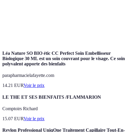
Nutriments nécessaires pour la construction des tissus
Protéines
corporels.
Poisson
Poisson capturé dans son habitat naturel, souvent
sauvage
considéré comme plus nutritif que celui d'élevage.
Léa Nature SO BIO étic CC Perfect Soin Embellisseur
Biologique 30 ML est un soin couvrant pour le visage. Ce soin
polyvalent apporte des bienfaits
parapharmacielafayette.com
14.21
EUR
Voir le prix
LE THE ET SES BIENFAITS /FLAMMARION
Comptoirs Richard
15.07
EUR
Voir le prix
Revlon Professional UniqOne Traitement Capillaire Tout-En-