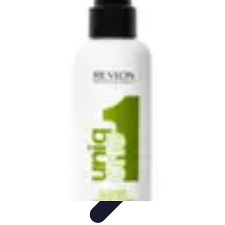
Poissons Frais
Guide d'achat
Achat et Sélection
Achat et conservation
Conseils
d'Achat
Recettes
Poissons Frais