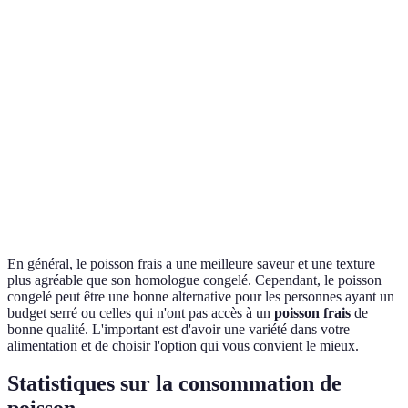
Goût
goût
savoureux
en frais
À
privilégier
Conservation
Courte durée
Longue durée
selon
utilisation
Variable
Souvent plus
Prix
Moins coûteux
selon
cher
l’offre
En général, le poisson frais a une meilleure saveur et une texture
plus agréable que son homologue congelé. Cependant, le poisson
congelé peut être une bonne alternative pour les personnes ayant un
budget serré ou celles qui n'ont pas accès à un
poisson frais
de
bonne qualité. L'important est d'avoir une variété dans votre
alimentation et de choisir l'option qui vous convient le mieux.
Statistiques sur la consommation de