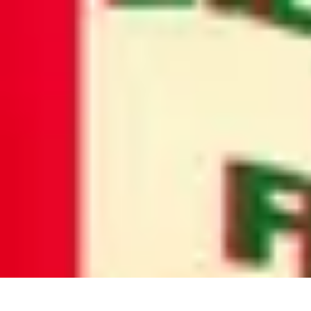
Poissons Frais
Guide d'achat
Achat et Sélection
Achat et conservation
Conseils d'Acha
Poissons Frais