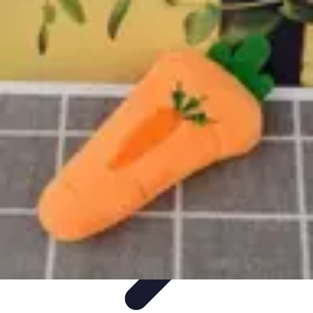
Poissons Frais
Guide d'achat
Achat et Sélection
Achat et conservation
Conseils
d'Achat
Recettes
Poissons Frais