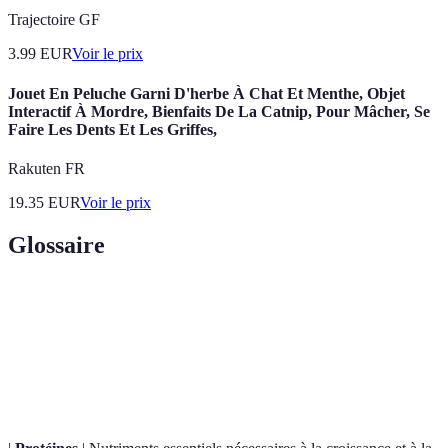
Trajectoire GF
3.99
EUR
Voir le prix
Jouet En Peluche Garni D'herbe À Chat Et Menthe, Objet
Interactif À Mordre, Bienfaits De La Catnip, Pour Mâcher, Se
Faire Les Dents Et Les Griffes,
Rakuten FR
19.35
EUR
Voir le prix
Glossaire
Terme
Définition
Oméga-
Acides gras polyinsaturés bénéfiques pour la santé du
3
cœur.