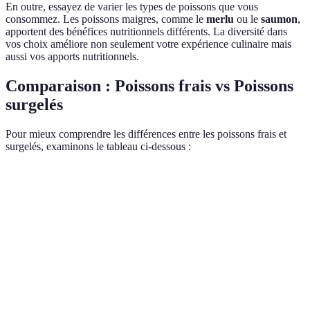
En outre, essayez de varier les types de poissons que vous
consommez. Les poissons maigres, comme le
merlu
ou le
saumon
,
apportent des bénéfices nutritionnels différents. La diversité dans
vos choix améliore non seulement votre expérience culinaire mais
aussi vos apports nutritionnels.
Comparaison : Poissons frais vs Poissons
surgelés
Pour mieux comprendre les différences entre les poissons frais et
surgelés, examinons le tableau ci-dessous :
Critère
Poissons frais
Poissons surgelés
Verdict
Généralement
Poissons
Peut perdre un
Goût
plus
frais
peu de saveur
savoureux
gagnent
S'il est bien
Équivalent,
Riche en
conduit, retain
mais frais
Nutriments
oméga-3,
large amount of
est