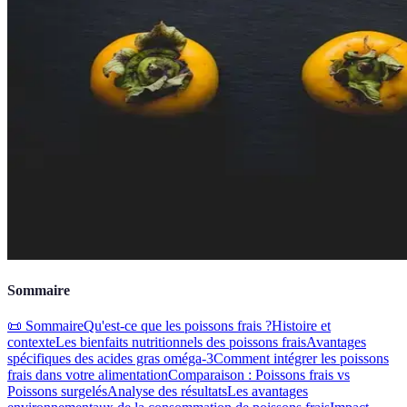
Sommaire
📜 Sommaire
Qu'est-ce que les poissons frais ?
Histoire et
contexte
Les bienfaits nutritionnels des poissons frais
Avantages
spécifiques des acides gras oméga-3
Comment intégrer les poissons
frais dans votre alimentation
Comparaison : Poissons frais vs
Poissons surgelés
Analyse des résultats
Les avantages