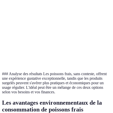
vitamines B
nutrients
préférable
Poissons
Souvent plus
surgelés
Coût
Moins cher au kg
cher
mieux pour
budget
Poissons
Doit être
Longue durée de
surgelés
Conservation
consommé
conservation
plus
rapidement
pratiques
### Analyse des résultats Les poissons frais, sans conteste, offrent
une expérience gustative exceptionnelle, tandis que les produits
surgelés peuvent s'avérer plus pratiques et économiques pour un
usage régulier. L'idéal peut être un mélange de ces deux options
selon vos besoins et vos finances.
Les avantages environnementaux de la
consommation de poissons frais