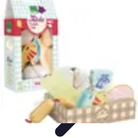
Poissons Frais
Guide d'achat
Achat et Sélection
Achat et conservation
Conseils
d'Achat
Recettes
Poissons Frais