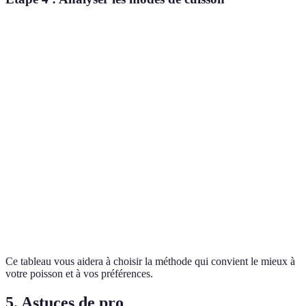
Critère
Griller
Pocher
Sauter
Cuisson au f
Rapide
Temps de
Moyen (15-
Rapide
Moyen (20-3
(5-10
cuisson
20 min)
(10 min)
min)
min)
Fumé,
Légèrement
Savoureux,
Goût
Croquant
intense
aromatique
tendre
Texture
Ferme
Fondant
Croquant
Moelleux
Très
Simplicité
Simple
Moyen
Simple
simple
Ce tableau vous aidera à choisir la méthode qui convient le mieux à
votre poisson et à vos préférences.
5. Astuces de pro