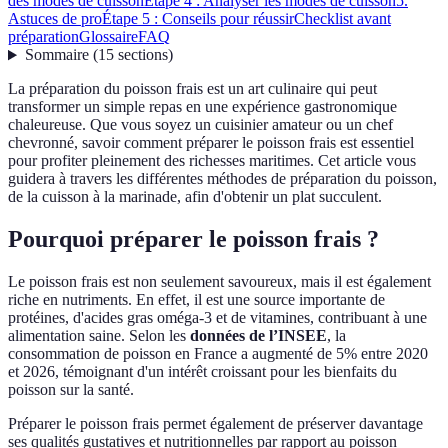
des modes de cuisson
Étape 4 : Analyser les modes de cuisson
5.
Astuces de pro
Étape 5 : Conseils pour réussir
Checklist avant
préparation
Glossaire
FAQ
Sommaire
(
15
sections
)
La préparation du poisson frais est un art culinaire qui peut
transformer un simple repas en une expérience gastronomique
chaleureuse. Que vous soyez un cuisinier amateur ou un chef
chevronné, savoir comment préparer le poisson frais est essentiel
pour profiter pleinement des richesses maritimes. Cet article vous
guidera à travers les différentes méthodes de préparation du poisson,
de la cuisson à la marinade, afin d'obtenir un plat succulent.
Pourquoi préparer le poisson frais ?
Le poisson frais est non seulement savoureux, mais il est également
riche en nutriments. En effet, il est une source importante de
protéines, d'acides gras oméga-3 et de vitamines, contribuant à une
alimentation saine. Selon les
données de l’INSEE
, la
consommation de poisson en France a augmenté de 5% entre 2020
et 2026, témoignant d'un intérêt croissant pour les bienfaits du
poisson sur la santé.
Préparer le poisson frais permet également de préserver davantage
ses qualités gustatives et nutritionnelles par rapport au poisson