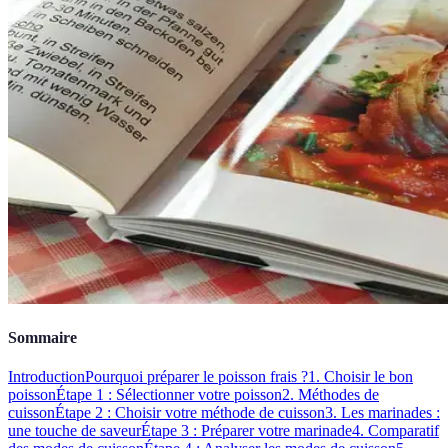
Sommaire
Introduction
Pourquoi préparer le poisson frais ?
1. Choisir le bon
poisson
Étape 1 : Sélectionner votre poisson
2. Méthodes de
cuisson
Étape 2 : Choisir votre méthode de cuisson
3. Les marinades :
une touche de saveur
Étape 3 : Préparer votre marinade
4. Comparatif