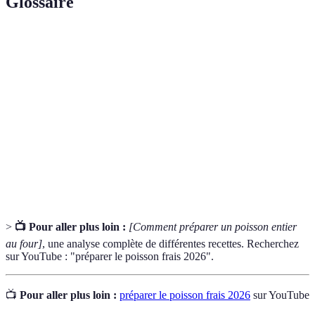
Glossaire
Terme
Définition
Enlever la veine noire visible sur le dos du poisson,
Déveiner
souvent considérée comme amère.
Pocher
Cuire doucement dans un liquide frémissant.
Mélange d'ingrédients utilisés pour imbiber le poisson
Marinade
de saveur avant la cuisson.
>
📺 Pour aller plus loin :
[Comment préparer un poisson entier
au four]
, une analyse complète de différentes recettes. Recherchez
sur YouTube : "préparer le poisson frais 2026".
📺
Pour aller plus loin :
préparer le poisson frais 2026
sur YouTube