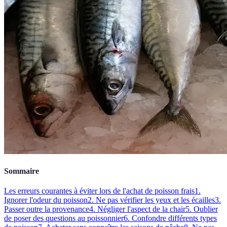
Sommaire
Les erreurs courantes à éviter lors de l'achat de poisson frais
1.
Ignorer l'odeur du poisson
2. Ne pas vérifier les yeux et les écailles
3.
Passer outre la provenance
4. Négliger l'aspect de la chair
5. Oublier
de poser des questions au poissonnier
6. Confondre différents types