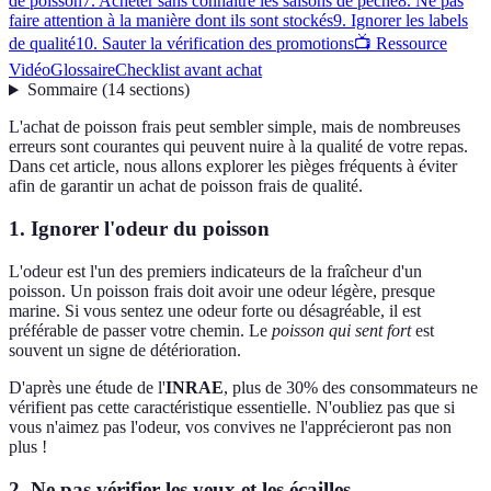
de poisson
7. Acheter sans connaître les saisons de pêche
8. Ne pas
faire attention à la manière dont ils sont stockés
9. Ignorer les labels
de qualité
10. Sauter la vérification des promotions
📺 Ressource
Vidéo
Glossaire
Checklist avant achat
Sommaire
(
14
sections
)
L'achat de poisson frais peut sembler simple, mais de nombreuses
erreurs sont courantes qui peuvent nuire à la qualité de votre repas.
Dans cet article, nous allons explorer les pièges fréquents à éviter
afin de garantir un achat de poisson frais de qualité.
1. Ignorer l'odeur du poisson
L'odeur est l'un des premiers indicateurs de la fraîcheur d'un
poisson. Un poisson frais doit avoir une odeur légère, presque
marine. Si vous sentez une odeur forte ou désagréable, il est
préférable de passer votre chemin. Le
poisson qui sent fort
est
souvent un signe de détérioration.
D'après une étude de l'
INRAE
, plus de 30% des consommateurs ne
vérifient pas cette caractéristique essentielle. N'oubliez pas que si
vous n'aimez pas l'odeur, vos convives ne l'apprécieront pas non
plus !
2. Ne pas vérifier les yeux et les écailles