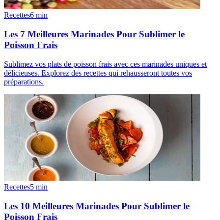
Recettes
6
min
Les 7 Meilleures Marinades Pour Sublimer le
Poisson Frais
Sublimez vos plats de poisson frais avec ces marinades uniques et
délicieuses. Explorez des recettes qui rehausseront toutes vos
préparations.
Recettes
5
min
Les 10 Meilleures Marinades Pour Sublimer le
Poisson Frais