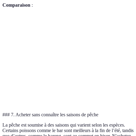
Comparaison
:
Espèce
Prix/kg
Durabilité
Texture
Ferme et
Thon rouge
Élevé
En danger
savoureuse
Thon blanc
Moyenne
Durable
Moins ferme
Saumon
Élevé
Menacé
Chair grasse
sauvage
Saumon
Selon
Moyen
Chair riche
d'élevage
source
### 7. Acheter sans connaître les saisons de pêche
La pêche est soumise à des saisons qui varient selon les espèces.
Certains poissons comme le bar sont meilleurs à la fin de l’été, tandis
que d’autres, comme le hareng, sont au sommet en hiver. N'achetez