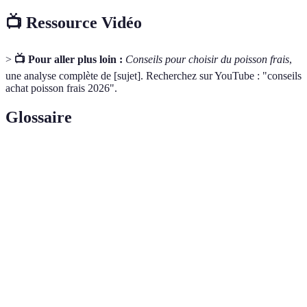
📺 Ressource Vidéo
>
📺 Pour aller plus loin :
Conseils pour choisir du poisson frais
,
une analyse complète de [sujet]. Recherchez sur YouTube : "conseils
achat poisson frais 2026".
Glossaire
Terme
Définition
MSC
Un label garantissant des pratiques de pêche durables.
Aquaculture durable, garantissant un élevage de poissons
ASN
respectueux.
Produit qui n'est pas congelé ou transformé, vendu tel
Frais
quel.