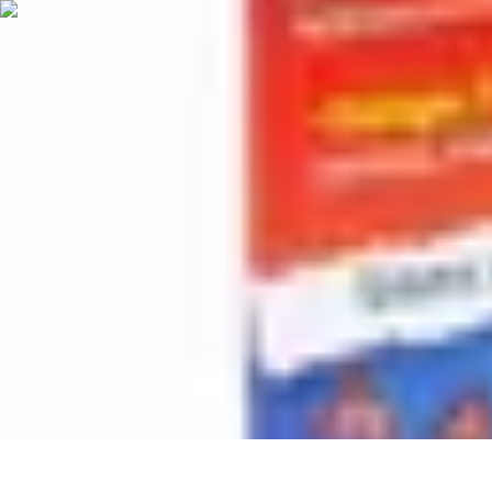
Poissons Frais
Guide d'achat
Achat et Sélection
Achat et conservation
Conseils d'Acha
Poissons Frais