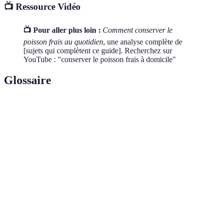
📺 Ressource Vidéo
📺 Pour aller plus loin :
Comment conserver le
poisson frais au quotidien
, une analyse complète de
[sujets qui complètent ce guide]. Recherchez sur
YouTube : "conserver le poisson frais à domicile"
Glossaire
Terme
Définition
Capacité des bactéries à se nourrir de particules
Bacteriophagie
organiques.
Processus chimique qui dégrade les nutriments
Oxydation
en présence d’oxygène.
Méthode de conservation par l’ajout de sel pour
Salaison
empêcher la corruption.