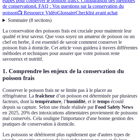
étapes pour conserver le poisson frais
3. Comparaison des méthodes
de conservation
4. FAQ : Vos questions sur la conservation du
poisson
📺 Ressource Vidéo
Glossaire
Checklist avant achat
Sommaire
(
8
sections
)
La conservation des poissons frais est cruciale pour maintenir leur
qualité et leur saveur. Que vous soyez un amateur de poisson ou un
chef en herbe, il est essentiel de savoir comment conserver le
poisson frais à domicile. Cet article vous guidera à travers différentes
méthodes et techniques pour assurer que votre poisson reste
savoureux et nutritif.
1. Comprendre les enjeux de la conservation du
poisson frais
Conserver le poisson frais ne se limite pas à le placer au
réfrigérateur. La
fraîcheur
d’un poisson est déterminée par plusieurs
facteurs, dont la
température
, l’
humidité
, et le
temps
écoulé
depuis sa capture. Selon une étude réalisée par
Food Safety News
en 2025, 20% des intoxications alimentaires proviennent de poissons
mal conservés. Cela souligne l'importance d'une bonne gestion des
pratiques de conservation à domicile.
Les poissons se détériorent plus rapidement que d'autres types de