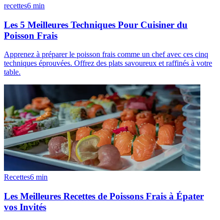
recettes
6
min
Les 5 Meilleures Techniques Pour Cuisiner du
Poisson Frais
Apprenez à préparer le poisson frais comme un chef avec ces cinq
techniques éprouvées. Offrez des plats savoureux et raffinés à votre
table.
Recettes
6
min
Les Meilleures Recettes de Poissons Frais à Épater
vos Invités