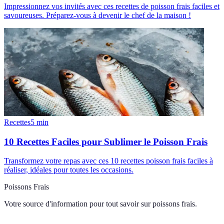
Impressionnez vos invités avec ces recettes de poisson frais faciles et
savoureuses. Préparez-vous à devenir le chef de la maison !
Recettes
5
min
10 Recettes Faciles pour Sublimer le Poisson Frais
Transformez votre repas avec ces 10 recettes poisson frais faciles à
réaliser, idéales pour toutes les occasions.
Poissons Frais
Votre source d'information pour tout savoir sur
poissons frais
.