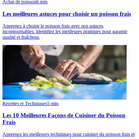
Achat de poisson
6
min
Les meilleures astuces pour choisir un poisson frais
Apprenez à choisir le poisson frais avec nos astuces
incontournables. Identifiez les meilleures pratiques pour garantir
qualité et fraîcheur.
Recettes et Techniques
5
min
Les 10 Meilleures Façons de Cuisiner du Poisson
Frais
Apprenez les meilleures techniques pour cuisiner du poisson frais et