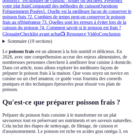
poisson
5. Techniques de cuisson : griller ou pocher
6. Présentez
votre plat frais
Comparatif des méthodes de cuisson
Questions
Fréquemment Posées
1. Quelle est la meilleure façon de conserver le
poisson frais ?
2. Combien de temps peut-on conserver le poisson
frais au réfrigérateur ?
3. Quelles sont les erreurs à éviter lors de la
cuisson du poisson ?
4. Comment savoir si le poisson est frais ?
Glossaire
Checklist avant achat
📺 Ressource Vidéo
Conclusion
Sommaire
(
19
sections
)
Le
poisson frais
est un aliment à la fois nutritif et délicieux. En
2026, avec une compréhension accrue des enjeux alimentaires, de
nombreuses personnes cherchent à améliorer leur cuisine à domicile.
Dans cet article, nous allons explorer les meilleures façons de
préparer le poisson frais à la maison. Que vous soyez un novice en
cuisine ou un chef amateur, ce guide vous fournira des conseils
pratiques et des techniques éprouvées pour réussir vos plats de
poisson.
Qu'est-ce que préparer poisson frais ?
Préparer du poisson frais consiste à le transformer en un plat
savoureux tout en préservant ses nutriments et ses saveurs naturelles.
Cela inclut des étapes de nettoyage, de filetage, de cuisson et
d'assaisonnement. Le poisson est riche en acides gras oméga-3, en