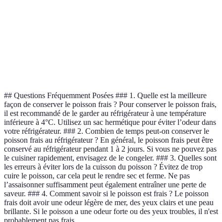
concentrées,
Peut nécessiter
Rôtir
Truite, merlan
facile à
plus d'huile
contrôler
Texture
Plus gras,
Friture
croustillante,
Poisson pané, thon
moins sain
goût riche
## Questions Fréquemment Posées ### 1. Quelle est la meilleure
façon de conserver le poisson frais ? Pour conserver le poisson frais,
il est recommandé de le garder au réfrigérateur à une température
inférieure à 4°C. Utilisez un sac hermétique pour éviter l’odeur dans
votre réfrigérateur. ### 2. Combien de temps peut-on conserver le
poisson frais au réfrigérateur ? En général, le poisson frais peut être
conservé au réfrigérateur pendant 1 à 2 jours. Si vous ne pouvez pas
le cuisiner rapidement, envisagez de le congeler. ### 3. Quelles sont
les erreurs à éviter lors de la cuisson du poisson ? Évitez de trop
cuire le poisson, car cela peut le rendre sec et ferme. Ne pas
l’assaisonner suffisamment peut également entraîner une perte de
saveur. ### 4. Comment savoir si le poisson est frais ? Le poisson
frais doit avoir une odeur légère de mer, des yeux clairs et une peau
brillante. Si le poisson a une odeur forte ou des yeux troubles, il n'est
probablement pas frais.