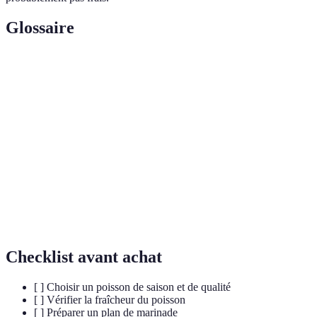
Glossaire
Terme
Définition
Mélange de liquides et d'épices utilisé pour
Marinade
assaisonner le poisson avant cuisson.
Morceau de poisson découpé, généralement sans
Filet
arêtes.
Méthode de cuisson à l'eau ou au bouillon à une
Pochage
température basse.
Checklist avant achat
[ ] Choisir un poisson de saison et de qualité
[ ] Vérifier la fraîcheur du poisson
[ ] Préparer un plan de marinade