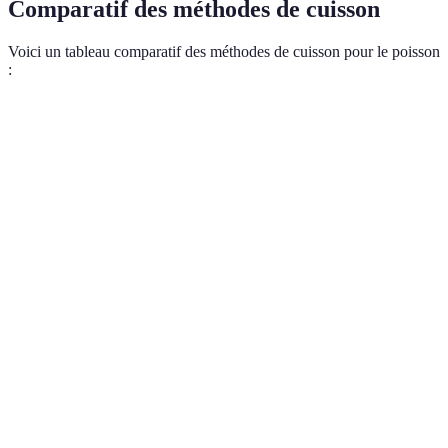
Comparatif des méthodes de cuisson
Voici un tableau comparatif des méthodes de cuisson pour le poisson
:
Méthode
Avantages
Inconvénients
Poissons recomman
Saveurs
Risque de
grillées
sécheresse,
Griller
intenses,
Saumon, dorade
nécessite un
cuisson
contrôle
rapide
Texture
tendre,
Temps de
Pochage
préserve les
cuisson plus
Sole, cabillaud
saveurs
long
naturelles
Saveurs