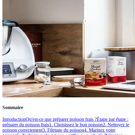
Sommaire
Introduction
Qu'est-ce que préparer poisson frais ?
Étape par étape :
préparer du poisson frais
1. Choisissez le bon poisson
2. Nettoyez le
poisson correctement
3. Filetage du poisson
4. Marinez votre