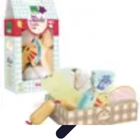
Poissons Frais
Guide d'achat
Achat et Sélection
Achat et conservation
Conseils
d'Achat
Recettes
Poissons Frais