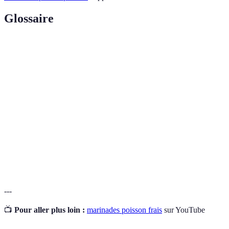
Glossaire
Terme
Définition
Mélange aromatique utilisé pour faire mariner des
Marinade
aliments.
Propriété d'un aliment qui influence sa saveur et sa
Acidité
texture.
Substances aromatiques provenant de plantes, utilisées
Épices
pour assaisonner.
---
📺
Pour aller plus loin :
marinades poisson frais
sur YouTube