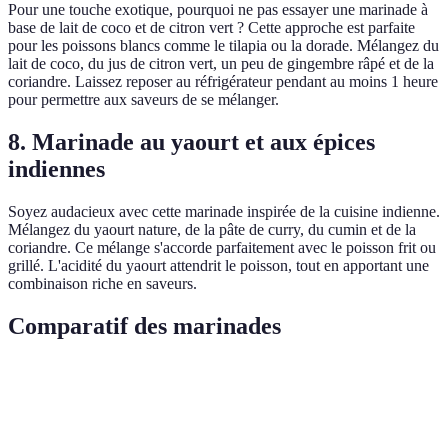
Pour une touche exotique, pourquoi ne pas essayer une marinade à
base de lait de coco et de citron vert ? Cette approche est parfaite
pour les poissons blancs comme le tilapia ou la dorade. Mélangez du
lait de coco, du jus de citron vert, un peu de gingembre râpé et de la
coriandre. Laissez reposer au réfrigérateur pendant au moins 1 heure
pour permettre aux saveurs de se mélanger.
8. Marinade au yaourt et aux épices
indiennes
Soyez audacieux avec cette marinade inspirée de la cuisine indienne.
Mélangez du yaourt nature, de la pâte de curry, du cumin et de la
coriandre. Ce mélange s'accorde parfaitement avec le poisson frit ou
grillé. L'acidité du yaourt attendrit le poisson, tout en apportant une
combinaison riche en saveurs.
Comparatif des marinades
Marinade
Ingrédients clés
Type de poisson
Temps de ma
Marinade
Citron, aneth,
Saumon, truite
30 minutes