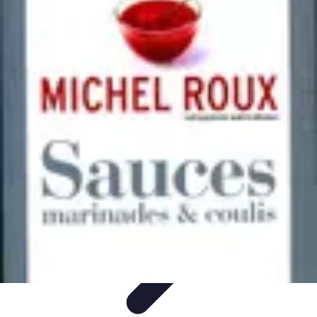
Poissons Frais
Guide d'achat
Achat et Sélection
Achat et conservation
Conseils
d'Achat
Recettes
Poissons Frais