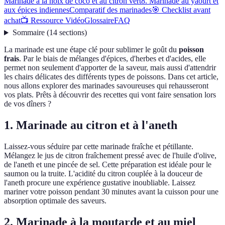
Marinade à la noix de coco et au citron vert
8. Marinade au yaourt et
aux épices indiennes
Comparatif des marinades
🎯 Checklist avant
achat
📺 Ressource Vidéo
Glossaire
FAQ
Sommaire
(
14
sections
)
La marinade est une étape clé pour sublimer le goût du
poisson
frais
. Par le biais de mélanges d'épices, d'herbes et d'acides, elle
permet non seulement d'apporter de la saveur, mais aussi d'attendrir
les chairs délicates des différents types de poissons. Dans cet article,
nous allons explorer des marinades savoureuses qui rehausseront
vos plats. Prêts à découvrir des recettes qui vont faire sensation lors
de vos dîners ?
1. Marinade au citron et à l'aneth
Laissez-vous séduire par cette marinade fraîche et pétillante.
Mélangez le jus de citron fraîchement pressé avec de l'huile d'olive,
de l'aneth et une pincée de sel. Cette préparation est idéale pour le
saumon ou la truite. L'acidité du citron couplée à la douceur de
l'aneth procure une expérience gustative inoubliable. Laissez
mariner votre poisson pendant 30 minutes avant la cuisson pour une
absorption optimale des saveurs.
2. Marinade à la moutarde et au miel