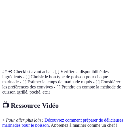
Lait de coco,
Marinade
citron vert,
Tilapia, dorade
1 heure
exotique
gingembre,
coriandre
Yaourt, pâte de
Marinade
curry, cumin,
Poisson frit
1 heure
indienne
coriandre
## 🎯 Checklist avant achat - [ ] Vérifier la disponibilité des
ingrédients - [ ] Choisir le bon type de poisson pour chaque
marinade - [ ] Estimer le temps de marinade requis - [ ] Considérer
les préférences des convives - [ ] Prendre en compte la méthode de
cuisson (grillé, poché, etc.)
📺 Ressource Vidéo
>
Pour aller plus loin :
Découvrez comment préparer de délicieuses
marinades pour le poisson
. Apprenez à mariner comme un chef !