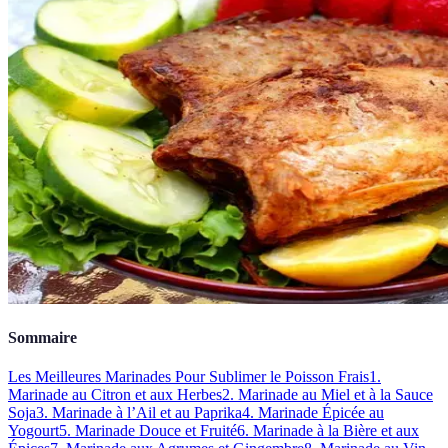
Sommaire
Les Meilleures Marinades Pour Sublimer le Poisson Frais
1.
Marinade au Citron et aux Herbes
2. Marinade au Miel et à la Sauce
Soja
3. Marinade à l’Ail et au Paprika
4. Marinade Épicée au
Yogourt
5. Marinade Douce et Fruité
6. Marinade à la Bière et aux