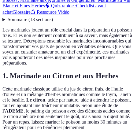
Épices
7. Marinade aux Agrumes et Gingembre
8. Marinade au Vin
Blanc et Fines Herbes
🧠 Quiz rapide :
Checklist avant
achat
Glossaire
📺 Ressource Vidéo
Sommaire
(
13
sections
)
Les marinades jouent un rôle crucial dans la préparation du poisson
frais. Elles non seulement contribuent à sa saveur, mais également à
sa texture. Décryptons ensemble les marinades incontournables qui
transformeront vos plats de poisson en véritables délices. Que vous
soyez un cuisinier amateur ou un chef expérimenté, ces marinades
vous apporteront des idées inspirantes pour vos prochaines
préparations.
1. Marinade au Citron et aux Herbes
Cette marinade classique utilise du jus de citron frais, de l'huile
d'olive et un mélange d'herbes aromatiques comme le thym, l'aneth
et le basilic.
Le citron
, acide par nature, aide à attendrir le poisson,
tout en ajoutant une fraîcheur inimitable. Selon une étude de
l'ADEME
, le pairing du poisson avec des éléments acides comme
le citron améliore non seulement le goût, mais aussi la digestibilité.
Pour un repas, laissez mariner le poisson au moins 30 minutes au
réfrigérateur pour en bénéficier pleinement.