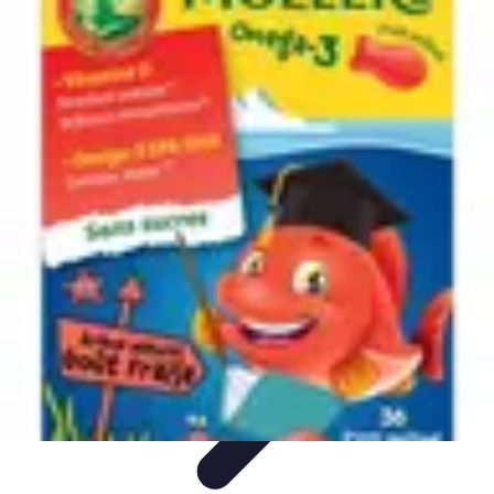
Poissons Frais
Guide d'achat
Achat et Sélection
Achat et conservation
Conseils
d'Achat
Recettes
Poissons Frais