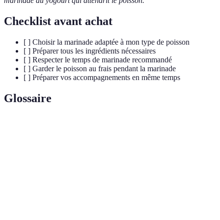
marinade au yogourt qui attendrit le poisson.
Checklist avant achat
[ ] Choisir la marinade adaptée à mon type de poisson
[ ] Préparer tous les ingrédients nécessaires
[ ] Respecter le temps de marinade recommandé
[ ] Garder le poisson au frais pendant la marinade
[ ] Préparer vos accompagnements en même temps
Glossaire
Terme
Définition
Mélange de liquides et d'épices utilisé pour faire
Marinade
tremper des aliments.
Propriété d'un aliment d'avoir un goût aigre,
Acidité
couramment utilisée en cuisine pour attendrir et
rehausser les saveurs.