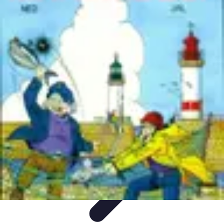
Poissons Frais
Guide d'achat
Achat et Sélection
Achat et conservation
Conseils
d'Achat
Recettes
Poissons Frais