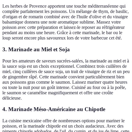
Les herbes de Provence apportent une touche méditerranéenne qui
complète parfaitement les poissons. Un mélange de thym, de basilic,
d'origan et de romarin combiné avec de l'huile d'olive et du vinaigre
balsamique donnera une note aromatique sublime. Massez votre
poisson avec cette préparation et laissez-le reposer au réfrigérateur
pendant au moins une heure. Grâce à cette marinade, le bar ou le
loup seront encore plus savoureux lors de votre barbecue cet été.
3. Marinade au Miel et Soja
Pour les amateurs de saveurs sucrées-salées, la marinade au miel et à
la sauce soja est un choix exceptionnel. Combinez trois cuillères de
miel, cinq cuillères de sauce soja, un trait de vinaigre de riz et un peu
de gingembre râpé. Cette marinade convient particulièrement bien
aux poissons gras comme le saumon. Laissez mariner quatre heures
ou toute la nuit pour un goût intense. Cuisiné au four ou à la poêle,
le saumon se caramélise magnifiquement et offre une croûte
délicieuse.
4. Marinade Méso-Américaine au Chipotle
La cuisine mexicaine offre de nombreuses options pour mariner le
poisson, et la marinade chipotle est un choix audacieux. Avec des
piments chipotle adobados, de l'ail, du cumin, et du jus de lime, cette