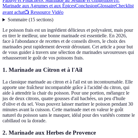
Papaye et Pistaches
9. Marinade au Sésame et Gingembre
10.
Marinade aux Agrumes et aux Épices
Conclusion
Glossaire
Checklist
avant achat
📺 Ressource Vidéo
Sommaire
(
15
sections
)
Le poisson frais est un ingrédient délicieux et polyvalent, mais pour
en tirer le meilleur, une bonne marinade est essentielle. En 2026,
face à l'abondance de recettes et de conseils divers, le choix des
marinades peut rapidement devenir déroutant. Cet article a pour but
de vous guider à travers une sélection de marinades savoureuses qui
rehausseront le goût de vos poissons frais.
1. Marinade au Citron et à l'Ail
La classique marinade au citron et à l'ail est un incontournable. Elle
apporte une fraîcheur incomparable grâce à l'acidité du citron, qui
aide à attendrir la chair du poisson. Pour une portion, mélangez le
jus de deux citrons, quatre gousses d'ail hachées, un peu d'huile
d'olive et du sel. Vous pouvez laisser mariner le poisson pendant 30
minutes avant la cuisson. Cette marinade met en valeur le goût
naturel du poisson sans le masquer, idéal pour des variétés comme le
cabillaud ou la dorade.
2. Marinade aux Herbes de Provence