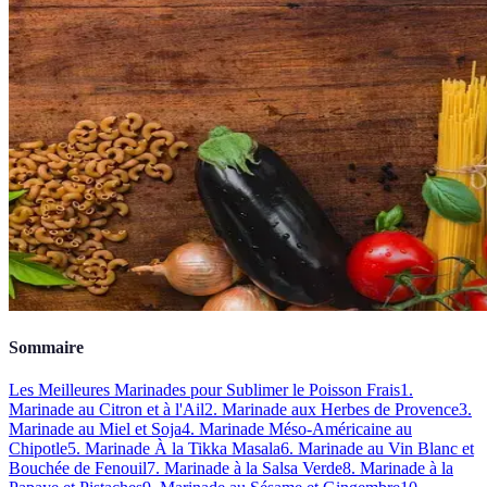
Sommaire
Les Meilleures Marinades pour Sublimer le Poisson Frais
1.
Marinade au Citron et à l'Ail
2. Marinade aux Herbes de Provence
3.
Marinade au Miel et Soja
4. Marinade Méso-Américaine au
Chipotle
5. Marinade À la Tikka Masala
6. Marinade au Vin Blanc et
Bouchée de Fenouil
7. Marinade à la Salsa Verde
8. Marinade à la