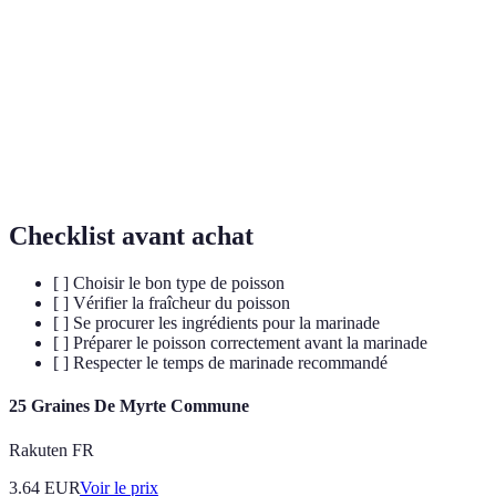
Qualité de certains aliments qui les rend aigres ou
Acidité
piquants, utilisée dans les marinades pour attendrir les
protéines.
Plantes, graines ou morceaux de plantes séchées,
Épices
utilisées pour aromatiser divers plats.
Checklist avant achat
[ ] Choisir le bon type de poisson
[ ] Vérifier la fraîcheur du poisson
[ ] Se procurer les ingrédients pour la marinade
[ ] Préparer le poisson correctement avant la marinade
[ ] Respecter le temps de marinade recommandé
25 Graines De Myrte Commune
Rakuten FR
3.64
EUR
Voir le prix